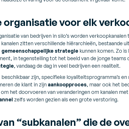
e organisatie voor elk verk
ganisatie van bedrijven in silo’s worden verkoopkanalen t
kanalen zitten verschillende hiërarchieën, bestaande uit
n
gemeenschappelijke strategie
kunnen komen. Zo is 
ent, in tegenstelling tot het beeld van de jonge teams d
tegie
, vandaag de dag in veel bedrijven een realiteit.
e beschikbaar zijn, specifieke loyaliteitsprogramma’s e
eren de klant in zijn
aankoopproces
, maar ook het bed
at om het doorvoeren van veranderingen om kanalen met 
hannel
zelfs worden gezien als een grote verstoring.
an “subkanalen” die de ov