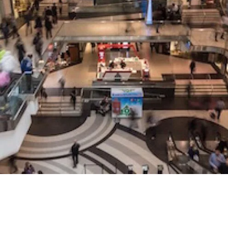
tie van silosystemen
 voor elk verkoopkanaal
en” die de overgang naar omnichannel moeilijker maken
t
 gegevensstroom in uw supply chain te optimaliseren?