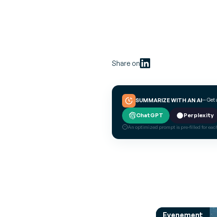
Share on
— Get 
SUMMARIZE WITH AN AI
ChatGPT
Perplexity
An optimized prompt is pre-filled for each
Evenement