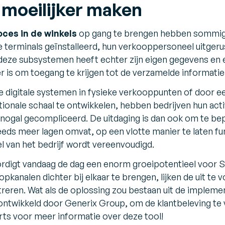
moeilijker maken
oces in de winkels
op gang te brengen hebben sommige 
 terminals geïnstalleerd, hun verkooppersoneel uitgeru
n deze subsystemen heeft echter zijn eigen gegevens en e
r is om toegang te krijgen tot de verzamelde informatie
e digitale systemen in fysieke verkooppunten of door e
ionale schaal te ontwikkelen, hebben bedrijven hun act
nogal gecompliceerd. De uitdaging is dan ook om te bep
eds meer lagen omvat, op een vlotte manier te laten fun
el van het bedrijf wordt vereenvoudigd.
igt vandaag de dag een enorm groeipotentieel voor Su
kanalen dichter bij elkaar te brengen, lijken de uit te
eren. Wat als de oplossing zou bestaan uit de implemen
ntwikkeld door Generix Group, om de klantbeleving t
ts voor meer informatie over deze tool!