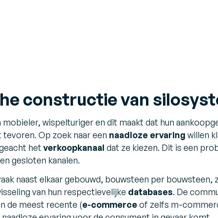
che constructie van silosy
n mobieler, wispelturiger en dit maakt dat hun aankoop
t tevoren. Op zoek naar een
naadloze ervaring
willen 
ngeacht het
verkoopkanaal
dat ze kiezen. Dit is een pr
 en gesloten kanalen.
vaak naast elkaar gebouwd, bouwsteen per bouwsteen, z
isseling van hun respectievelijke
databases
. De commu
en de meest recente (
e-commerce
of zelfs m-commerce
e naadloze ervaring voor de consument in gevaar komt.