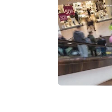
SUMMARY
Een historische construc
Afzonderlijke organisatie
De opkomst van “subkanal
Blader door meer conten
Klaar om de goederen- en