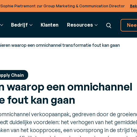
 Sophie Pietremont zur Group Marketing & Communication Director
Bek
Bedrijf
Klanten
Resources
Nee
ieren waarop een omnichannel transformatie fout kan gaan
UPPLY CHAIN
VERKLARENDE WOORDENLIJST
BTOB INTEGRATION
KLANTEN EN PARTNERS
DI
pply Chain
n waarop een omnichannel
ransportmanagement
Verklarende Woordenlijst
EDI-oplossingen
Partners
Co
TMS)
Realiseer operaties met
kale
Ontdek het rijke ecosysteem van partners
Om
e fout kan gaan
ak slimmere charter- en
verschillende bedrijven in de
van Generix
adbeslissingen
cloud.
 omnichannel verkoopaanpak, gedreven door de groeien
 om
arehouse Mangement
TradeXpress Infinity
m
edt duidelijke voordelen: het verhogen van het gemidde
WMS)
De snelste elektronische
ken van het koopproces, een voorsprong in de strijd te
imuleer de efficiëntie in uw
gegevensuitwisseling