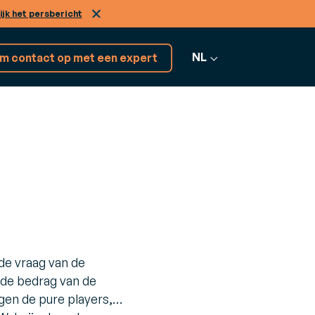
ijk het persbericht
NL
m contact op met een expert
Ontdek 17+
ENSTEN
softwareoplossingen
nsulting
Alle software
 uw bedrijfsuitdagingen aan te gaan
bekijken
de vraag van de
lde bedrag van de
gen de pure players,…