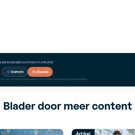
a personalized summary in one click
Gemini
Claude
 AI tool. AI generated results may differ from the original content.
Blader door meer content
Artikel