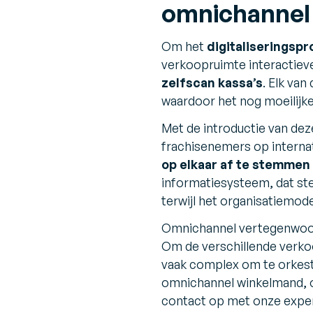
omnichannel 
Om het
digitaliseringspr
verkoopruimte interactieve
zelfscan kassa’s
. Elk va
waardoor het nog moeilijke
Met de introductie van dez
frachisenemers op internat
op elkaar af te stemmen
informatiesysteem, dat ste
terwijl het organisatiemod
Omnichannel vertegenwoord
Om de verschillende verkoop
vaak complex om te orkestr
omnichannel winkelmand, o
contact op met onze exper