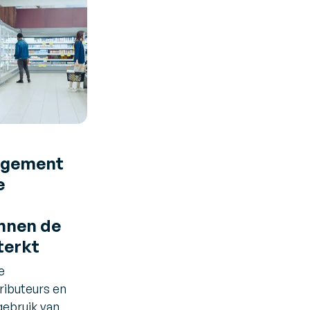
agement
e
nnen de
terkt
e
ributeurs en
gebruik van