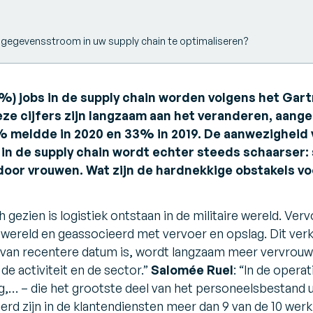
t
 gegevensstroom in uw supply chain te optimaliseren?
1%) jobs in de supply chain worden volgens het Gar
eze cijfers zijn langzaam aan het veranderen, aang
 meldde in 2020 en 33% in 2019. De aanwezigheid 
 in de supply chain wordt echter steeds schaarser:
door vrouwen. Wat zijn de hardnekkige obstakels v
h gezien is logistiek ontstaan in de militaire wereld. Ve
e wereld en geassocieerd met vervoer en opslag. Dit verk
e van recentere datum is, wordt langzaam meer vervrouwe
de activiteit en de sector.”
Salomée Ruel
:
“In de operat
ing,… – die het grootste deel van het personeelsbestand 
d zijn in de klantendiensten meer dan 9 van de 10 we