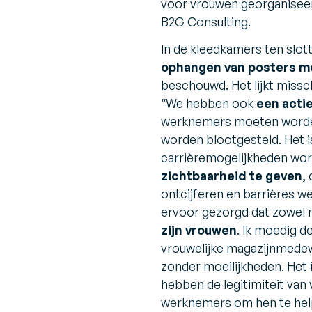
voor vrouwen georganiseer
B2G Consulting.
In de kleedkamers ten slot
ophangen van posters m
beschouwd. Het lijkt missch
“We hebben ook
een acti
werknemers moeten worden
worden blootgesteld. Het i
carrièremogelijkheden wor
zichtbaarheid te geven
,
ontcijferen en barrières w
ervoor gezorgd dat zowel 
zijn vrouwen
. Ik moedig d
vrouwelijke magazijnmedewe
zonder moeilijkheden. Het
hebben de legitimiteit van
werknemers om hen te help