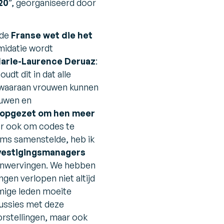
20
”, georganiseerd door
 de
Franse wet die het
imidatie wordt
arie-Laurence Deruaz
:
oudt dit in dat alle
 waaraan vrouwen kunnen
ouwen en
 opgezet om hen meer
aar ook om codes te
eams samenstelde, heb ik
 vestigingsmanagers
 aanwervingen. We hebben
en verlopen niet altijd
mige leden moeite
cussies met deze
rstellingen, maar ook