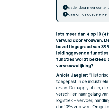
Blader door meer conten
Klaar om de goederen- en
Iets meer dan 4 op 10 (4
vervuld door vrouwen. D
bezettingsgraad van 39%
leidinggevende functies
functies wordt bekleed 
vervrouwelijking?
Anicia Jaegler
:
“Historisc
toegepast in de industriël
ervan. De supply chain, di
verschillen naar gelang van 
logistiek – vervoer, handl
dan 10% vrouwen. Omgekeer