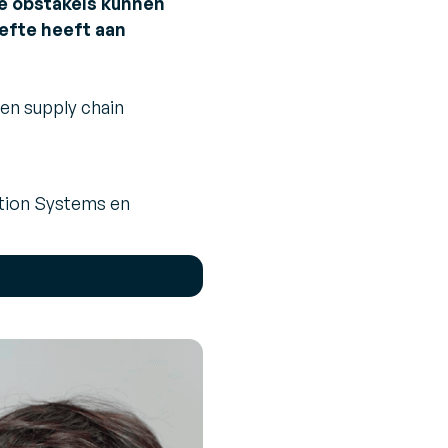
e obstakels kunnen
efte heeft aan
en supply chain
ation Systems en