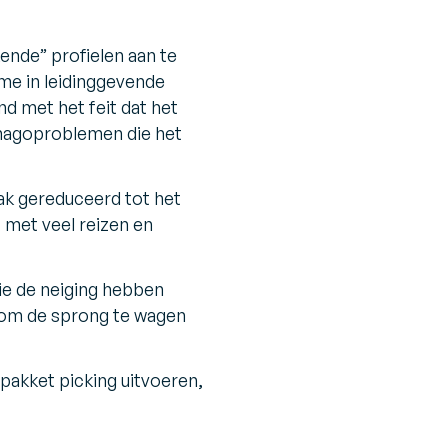
kende” profielen aan te
name in leidinggevende
d met het feit dat het
imagoproblemen die het
ak gereduceerd tot het
 met veel reizen en
ie de neiging hebben
n om de sprong te wagen
pakket picking uitvoeren,