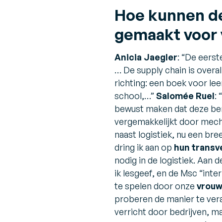
Hoe kunnen de
gemaakt voor
Anicia Jaegler
:
“De eerst
… De supply chain is overal
richting: een boek voor le
school,…”
Salomée Ruel
:
bewust maken dat deze ber
vergemakkelijkt door mecha
naast logistiek, nu een bre
dring ik aan op
hun transv
nodig in de logistiek. Aan 
ik lesgeef, en de Msc “int
te spelen door onze
vrouw
proberen de manier te ver
verricht door bedrijven, m