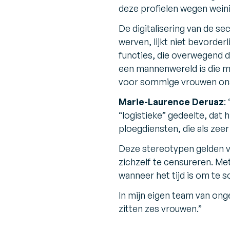
deze profielen wegen weini
De digitalisering van de se
werven, lijkt niet bevorder
functies, die overwegend 
een mannenwereld is die m
voor sommige vrouwen ona
Marie-Laurence Deruaz
:
“logistieke” gedeelte, dat
ploegdiensten, die als ze
Deze stereotypen gelden vo
zichzelf te censureren. Me
wanneer het tijd is om te so
In mijn eigen team van ong
zitten zes vrouwen.”