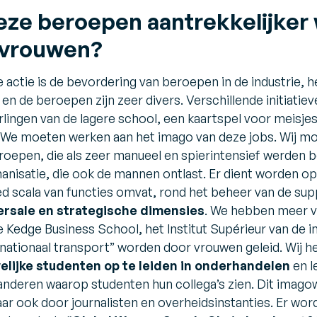
ze beroepen aantrekkelijker
 vrouwen?
e actie is de bevordering van beroepen in de industrie,
 en de beroepen zijn zeer divers. Verschillende initiatie
erlingen van de lagere school, een kaartspel voor meisje
“We moeten werken aan het imago van deze jobs. Wij m
oepen, die als zeer manueel en spierintensief werden b
nisatie, die ook de mannen ontlast. Er dient worden o
ed scala van functies omvat, rond het beheer van de supp
ersale en strategische dimensies
. We hebben meer v
de Kedge Business School, het Institut Supérieur van de in
ernationaal transport” worden door vrouwen geleid. Wij 
elijke studenten op te leiden in onderhandelen
en l
anderen waarop studenten hun collega’s zien. Dit ima
aar ook door journalisten en overheidsinstanties. Er w