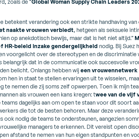
d, zoals de “
Global Woman Supply Chain Leaders 20
te betekent verandering ook een strikte handhaving van
et naakte vrouwen verbiedt
, hetgeen als seksuele int
ien op anekdotisch bewijs, maar dat is het niet altijd.”
M
ef HR-beleid inzake gendergelijkheid
nodig. Bij Suez h
 voorgelicht over de stereotypen en de discriminatie
s belangrijk dat in de communicatie ook succesvolle vr
den belicht. Onlangs hebben wij
een vrouwennetwerk
 om hen in staat te stellen ervaringen uit te wisselen, m
eg te nemen die zij soms zelf opwerpen. Toen ik mijn t
mannen als vrouwen een kans kregen: t
wee van de vijf
e teams dagelijks aan om open te staan voor dit soort
rkers die tot de besten behoren. Maar deze verandering
 is ook nodig de teams te ondersteunen, aangezien som
 vrouwelijke managers te erkennen. Dit vereist open dis
en afstand te nemen van hun eigen standpunten en voo