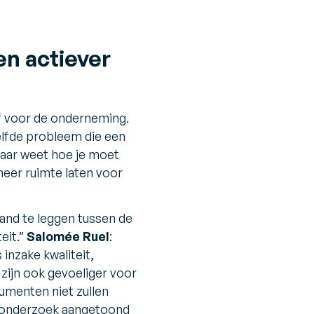
en actiever
ef voor de onderneming.
elfde probleem die een
 maar weet hoe je moet
eer ruimte laten voor
and te leggen tussen de
eit.”
Salomée Ruel
:
inzake kwaliteit,
 zijn ook gevoeliger voor
sumenten niet zullen
t onderzoek aangetoond