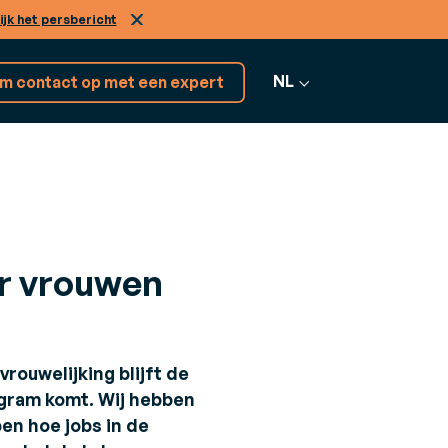
ijk het persbericht
NL
m contact op met een expert
Ontdek 17+
ENSTEN
softwareoplossingen
or vrouwen
nsulting
Alle software
 uw bedrijfsuitdagingen aan te gaan
bekijken
rouwelijking blijft de
igram komt. Wij hebben
pen hoe jobs in de