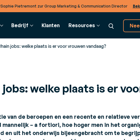
 Sophie Pietremont zur Group Marketing & Communication Director
Bek
Bedrijf
Klanten
Resources
Nee
hain jobs: welke plaats is er voor vrouwen vandaag?
UPPLY CHAIN
VERKLARENDE WOORDENLIJST
BTOB INTEGRATION
KLANTEN EN PARTNERS
DI
jobs: welke plaats is er vo
ransportmanagement
Verklarende Woordenlijst
EDI-oplossingen
Partners
Co
TMS)
Realiseer operaties met
kale
Ontdek het rijke ecosysteem van partners
Om
ak slimmere charter- en
verschillende bedrijven in de
van Generix
adbeslissingen
cloud.
ie van de beroepen en een recente en relatieve verv
 om
arehouse Mangement
TradeXpress Infinity
m
mannelijk – a fortiori, hoe hoger men in het organ
WMS)
De snelste elektronische
ld en uit het onderwijs bijeengebracht om te begrij
imuleer de efficiëntie in uw
gegevensuitwisseling