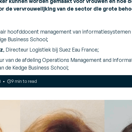
ijker kunnen worden gemaakt voor vrouwen en hoe d
le magazijn
 en
de vervrouwelijking van de sector die grote beho
ts
tor
endor Management
nventory (VMI)
ouw een lean, vraaggestuurde
itair hoofddocent management van informatiesystemen 
pply chain
ge Business School;
az
, Directeur Logistiek bij Suez Eau France;
eur van de afdeling Operations Management and Inform
van de Kedge Business School;
1
9 min to read