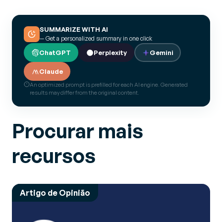
SUMMARIZE WITH AI
— Get a personalized summary in one click
ChatGPT
Perplexity
Gemini
Claude
An optimized prompt is prefilled for each AI engine. Generated
results may differ from the original content.
Procurar mais
recursos
Artigo de Opinião