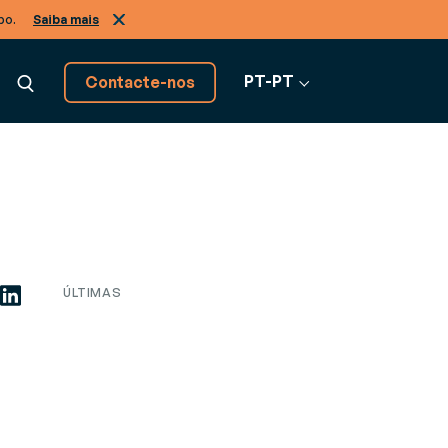
po.
Saiba mais
PT-PT
Contacte-nos
Descubra todas as
soluções software
Ver todo o software
ÚLTIMAS
s de negócio, de A a Z
ão