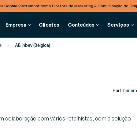
ia Sophie Pietremont como Diretora de Marketing & Comunicação do Gru
Empresa
Clientes
Conteúdos
Serviços
e
AB Inbev (Bélgica)
UPPLY CHAIN
INTEGRAÇÃO B2B
GLOSSÁRIO
SERVIÇOS
PARCEIROS
 de blog
estão de Recursos (RMS)
EDI
Glossário
Consultoria
Parceiros
as, artigos de opinião e notícias
timize a gestão dos seus
Simplifique a troca eletrónica
Definição de conceito
Partilhar em
Orientação estratégica individual por
Torne-se parceiro Generix
tar a par das últimas novidades do
ecursos e equipamentos em
de dados em formato
especialistas do setor
rmazém
standard, estruturado e na
Cloud
em colaboração com vários retalhistas, com a solução
, Guias & Fichas de Produto
estão de Armazéns (WMS)
, guias e recomendações técnicas
umente a performance das
TradeXpress Infinity
cialistas para otimizar processos
perações do seu armazém
A sua plataforma de integraç