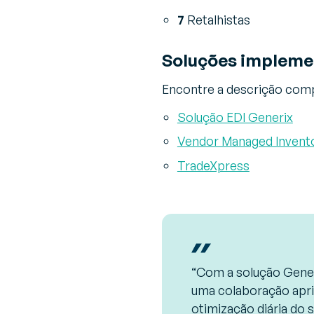
7
Retalhistas
Soluções implem
Encontre a descrição comp
Solução EDI Generix
Vendor Managed Invent
TradeXpress
“Com a solução Gener
uma colaboração apr
otimização diária do 