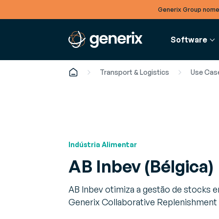
Generix Group nome
Software
Transport & Logistics
Use Cas
FINANÇAS
BLOG
S
EMPRESA
Faturação Eletrónica
Artigos
G
Equipa de gestão
Desmaterialização de faturas
Tendênci
O
Indústria Alimentar
Conheça os nossos executivos e líderes
recebidas e emitidas
para es
r
locais
AB Inbev (Bélgica)
setor
a
Recrutamento
AB Inbev otimiza a gestão de stocks 
Ebooks
G
Ofertas de emprego em aberto
Estudos
A
Generix Collaborative Replenishment
de espe
o
Notícias e eventos