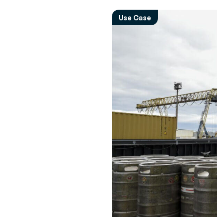
Descubra as últimas notícias e eventos
G
Use Case
(
Sobre a Generix
Im
Saiba mais sobre nós
in
c
G
G
a