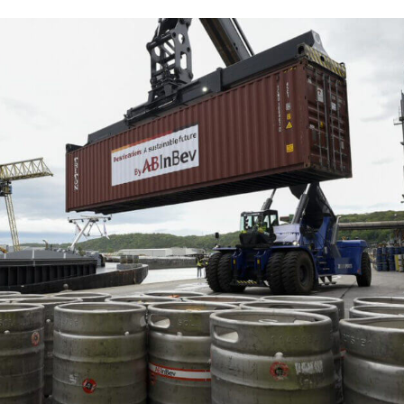
B2B e A2A de última geração
estão de Transportes
TMS)
pulsione o transporte
teligente e aumente o ROI em
ada rota
estão de inventário (VMI)
estão colaborativa de
provisionamentos