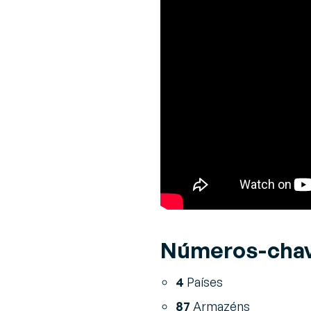
Números-cha
4
Países
87
Armazéns