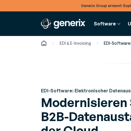
Generix Group ernennt Sop
Software
U
EDI & E-Invoicing
EDI-Software:
FINANZEN
PARTNER
UNTERNEHMEN
E-Rechnungs-Software | Digitalisierun
Partner
Management
Ihrer Rechnungen
Unser Partner-
Lernen Sie unsere Führungsteams kennen.
EDI-Software: Elektronischer Datenau
Digitize purchase and sales invoicing
Modernisieren 
B2B-Datenaust
der Cloud