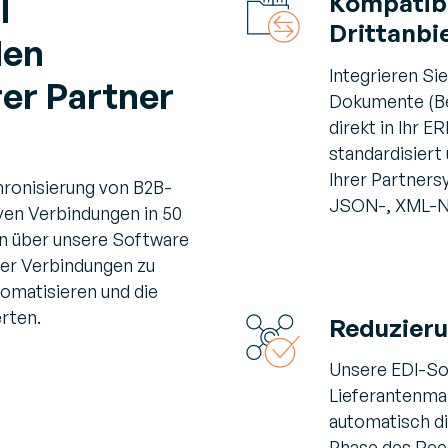
Kompatibi
I
Drittanbi
den
Integrieren Si
er Partner
Dokumente (Be
direkt in Ihr 
n
standardisiert
Ihrer Partners
hronisierung von B2B-
JSON-, XML-No
ven Verbindungen in 50
on über unsere Software
der Verbindungen zu
tomatisieren und die
rten.
Reduzieru
Unsere EDI-Sof
Lieferantenma
automatisch di
Phase des Rec