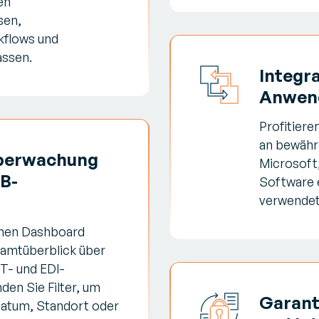
en
sen,
kflows und
assen.
Integr
Anwend
Profitiere
an bewähr
Überwachung
Microsoft,
2B-
Software e
verwendet
chen Dashboard
samtüberblick über
FT- und EDI-
den Sie Filter, um
Garant
 Datum, Standort oder