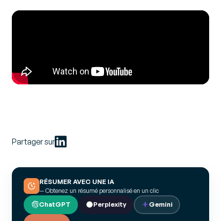
Partager sur
RÉSUMER AVEC UNE IA
— Obtenez un résumé personnalisé en un clic
ChatGPT
Perplexity
Gemini