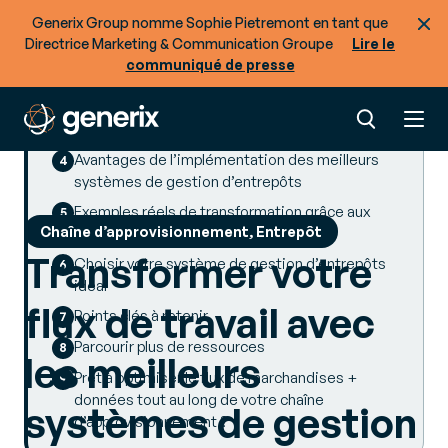
d’entrepôts
Generix Group nomme Sophie Pietremont en tant que
La nécessité de systèmes WMS de premier
Directrice Marketing & Communication Groupe
Lire le
ordre dans les opérations d’entreposage
communiqué de presse
modernes
Caractéristiques clés à rechercher dans les
meilleurs systèmes de gestion d’entrepôts
Avantages de l’implémentation des meilleurs
systèmes de gestion d’entrepôts
Exemples réels de transformation grâce aux
Chaîne d’approvisionnement, Entrepôt
systèmes WMS de premier ordre
Transformer votre
Choisir votre système de gestion d’entrepôts
idéal
flux de travail avec
Points clés à retenir
Parcourir plus de ressources
les meilleurs
Prêt à optimiser le flux de marchandises +
données tout au long de votre chaîne
systèmes de gestion
d’approvisionnement ?