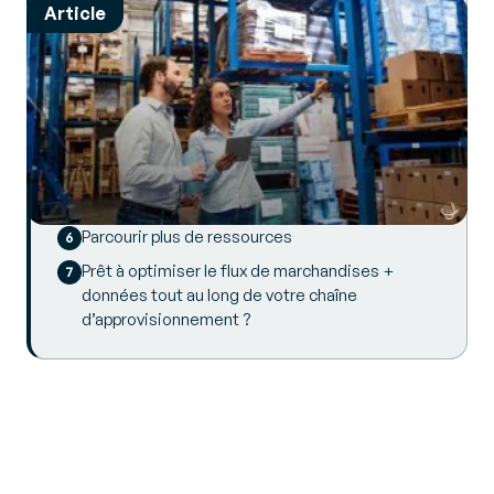
Article
Quels sont les Types de WMS ?
Cartographier Vos Exigences en Matière de
WMS
Fonctionnalités Clés à Rechercher dans le
Meilleur Système de Gestion d’Entrepôt
Comment Trouver le Meilleur WMS pour Votre
Entreprise
Parcourir plus de ressources
Prêt à optimiser le flux de marchandises +
données tout au long de votre chaîne
d’approvisionnement ?