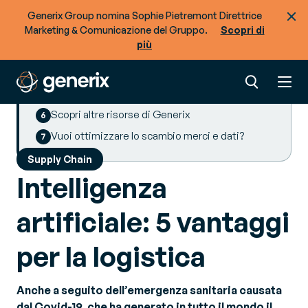
giri
Generix Group nomina Sophie Pietremont Direttrice
3. AI e trasporto: massimizzare il riempimento
Marketing & Comunicazione del Gruppo.
Scopri di
dei mezzi
più
4. AI e gestione delle risorse umane: allocarle al
meglio
5. AI e supply chain: coordinare al meglio i flussi
Scopri altre risorse di Generix
Vuoi ottimizzare lo scambio merci e dati?
Supply Chain
Intelligenza
artificiale: 5 vantaggi
per la logistica
Anche a seguito dell’emergenza sanitaria causata
dal Covid-19, che ha generato in tutto il mondo il