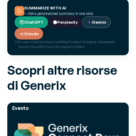
SUMMARIZE WITH AI
— Get a personalized summary in one click
ChatGPT
Perplexity
Gemini
Claude
An optimized prompt is prefilled for each AI engine. Generated
results may differ from the original content.
Scopri altre risorse
di Generix
Evento