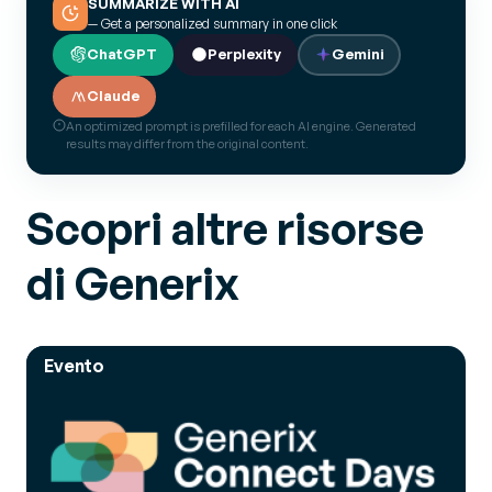
SUMMARIZE WITH AI
— Get a personalized summary in one click
ChatGPT
Perplexity
Gemini
Claude
An optimized prompt is prefilled for each AI engine. Generated
results may differ from the original content.
Scopri altre risorse
di Generix
Evento