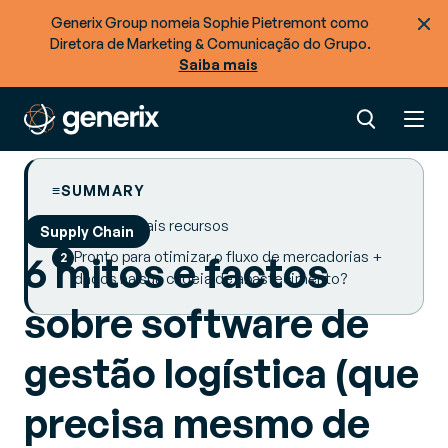
Generix Group nomeia Sophie Pietremont como
Diretora de Marketing & Comunicação do Grupo.
Saiba mais
SUMMARY
Procurar mais recursos
Supply Chain
Pronto para otimizar o fluxo de mercadorias +
6 mitos e factos
dados na sua cadeia de abastecimento?
sobre software de
gestão logística (que
precisa mesmo de