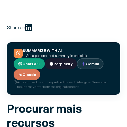
Share on
SUMMARIZE WITH AI
— Get a personalized summary in one click
ChatGPT
Perplexity
Gemini
Claude
An optimized prompt is prefilled for each AI engine. Generated
results may differ from the original content.
Procurar mais
recursos