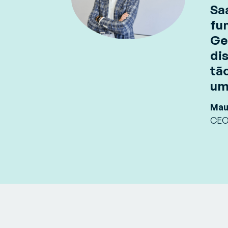
Sa
fu
Ge
di
tã
um
Mau
CEO,