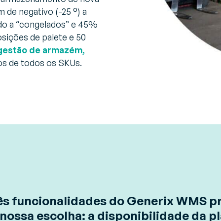
 de negativo (-25 °) a
do a “congelados” e 45%
osições de palete e 50
gestão de armazém,
sos de todos os SKUs.
ês funcionalidades do Generix WMS p
 nossa escolha: a disponibilidade da 