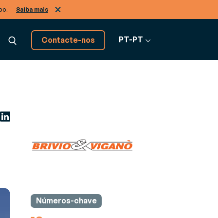
po.
Saiba mais
PT-PT
Contacte-nos
Descubra todas as
soluções software
Ver todo o software
s de negócio, de A a Z
Números-chave
ão