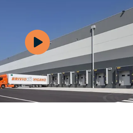
B2B e A2A de última geração
estão de Transportes
TMS)
pulsione o transporte
teligente e aumente o ROI em
ada rota
estão de inventário (VMI)
estão colaborativa de
provisionamentos