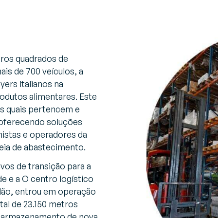
tros quadrados de
ais de 700 veículos, a
yers italianos na
produtos alimentares. Este
as quais pertencem e
, oferecendo soluções
istas e operadores da
deia de abastecimento.
ivos de transição para a
de e a O centro logístico
ilão, entrou em operação
al de 23.150 metros
e armazenamento de nova