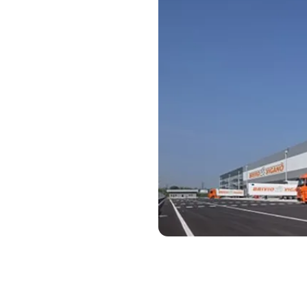
Descubra as últimas notícias e eventos
G
(
Sobre a Generix
Im
Saiba mais sobre nós
in
c
G
G
a