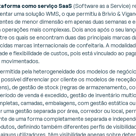
taforma como serviço SaaS
(Software as a Service) 
entar uma solução WMS, o que permitiu à Brivio & Viga
ientes de menor dimensão em apenas duas semanas e 
 operações mais complexas. Dois anos após o seu lança
re os quais se encontram duas das principais marcas da
cidas marcas internacionais de confeitaria. A modalid
de e flexibilidade de custos, pois está vinculado ao pag
 movimentados.
permitida pela heterogeneidade dos modelos de negócio 
 possível diferenciar por cliente os modelos de rece
tens), de gestão de stock (regras de armazenamento, co
ríodo de venda é excedido, gestão de inventário multic
pletas, camadas, embalagens, com gestão estática ou 
r uma gestão separada por área, corredor ou local, perm
ente de uma forma completamente separada e independe
utos, definindo também diferentes perfis de visibilidad
 alguns utilizadores, têm visibilidade apenas sobre dete