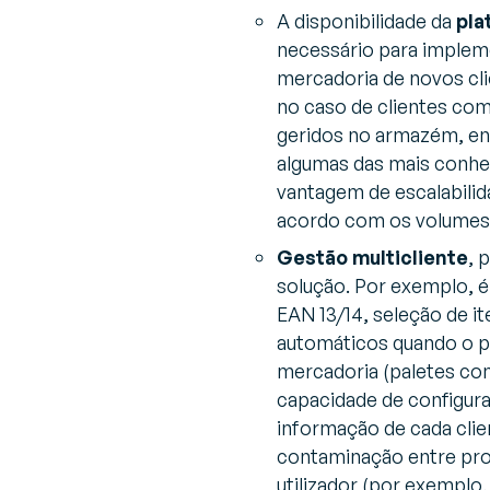
A disponibilidade da
pla
necessário para implem
mercadoria de novos cl
no caso de clientes com
geridos no armazém, ent
algumas das mais conhe
vantagem de escalabilida
acordo com os volumes
Gestão multicliente
, 
solução. Por exemplo, é
EAN 13/14, seleção de i
automáticos quando o pe
mercadoria (paletes com
capacidade de configura
informação de cada cli
contaminação entre prod
utilizador (por exemplo,