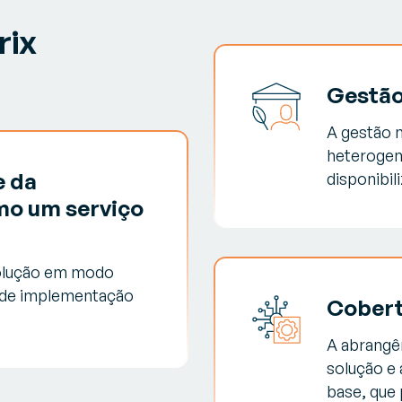
rix
Gestão
A gestão m
heterogen
e da
disponibil
mo um serviço
solução em modo
 de implementação
Cobert
A abrangên
solução e
base, que 