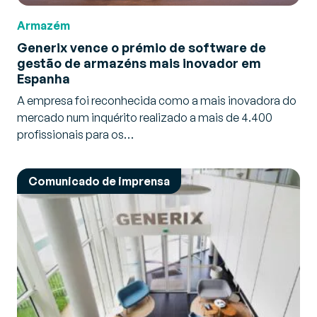
Notícias
Armazém
Supply Chain
Generix vence o prémio de software de
gestão de armazéns mais inovador em
Transporte
Espanha
A empresa foi reconhecida como a mais inovadora do
mercado num inquérito realizado a mais de 4.400
profissionais para os…
Comunicado de imprensa