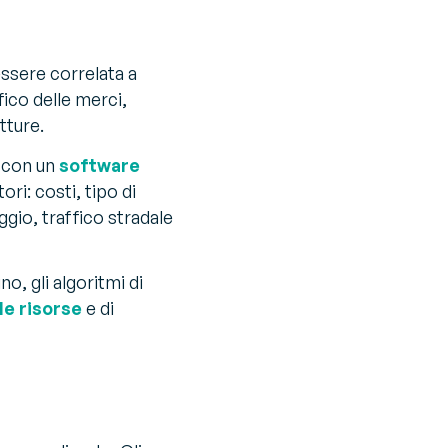
 essere correlata a
ico delle merci,
tture.
a con un
software
ri: costi, tipo di
gio, traffico stradale
o, gli algoritmi di
le risorse
e di