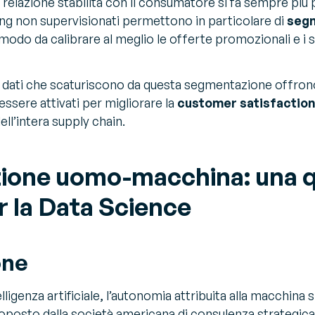
a relazione stabilita con il consumatore si fa sempre più 
ing non supervisionati permettono in particolare di
seg
modo da calibrare al meglio le offerte promozionali e i 
si, i dati che scaturiscono da questa segmentazione offro
ssere attivati per migliorare la
customer satisfactio
ll’intera supply chain.
zione uomo-macchina: una 
er la Data Science
one
elligenza artificiale, l’autonomia attribuita alla macchina 
oposto dalla società americana di consulenza strategic