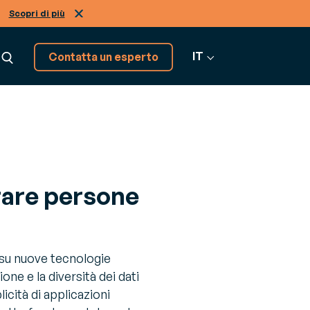
Scopri di più
IT
Contatta un esperto
Abbiamo altre soluzioni,
scoprile!
orare persone
Vai a tutti i software
i su nuove tecnologie
one e la diversità dei dati
icità di applicazioni