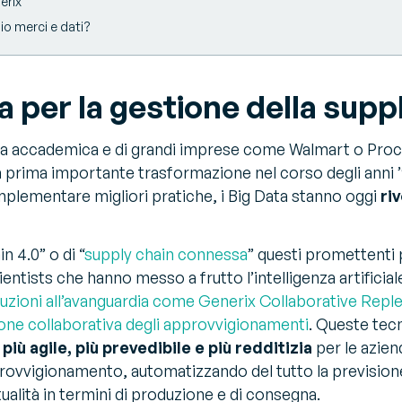
erix
io merci e dati?
 per la gestione della supp
rca accademica e di grandi imprese come Walmart o Proc
na prima importante trasformazione nel corso degli anni ’
mplementare migliori pratiche, i Big Data stanno oggi
ri
n 4.0” o di “
supply chain connessa
” questi promettenti 
ientists che hanno messo a frutto l’intelligenza artificiale
luzioni all’avanguardia come Generix Collaborative Reple
one collaborativa degli approvvigionamenti
. Queste tec
più agile, più prevedibile e più redditizia
per le azien
rovvigionamento, automatizzando del tutto la prevision
ualità in termini di produzione e di consegna.