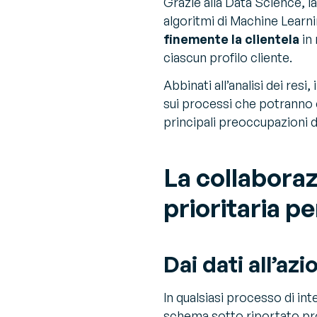
Grazie alla Data Science, l
algoritmi di Machine Learn
finemente la clientela
in 
ciascun profilo cliente.
Abbinati all’analisi dei re
sui processi che potranno e
principali preoccupazioni de
La collabora
prioritaria p
Dai dati all’azi
In qualsiasi processo di int
schema sotto riportato pr