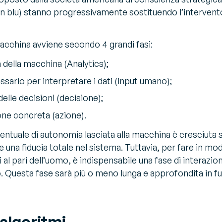
i (in blu) stanno progressivamente sostituendo l’interv
cchina avviene secondo 4 grandi fasi:
a della macchina (
Analytics)
;
sario per interpretare i dati (
input umano
);
elle decisioni (
decisione
);
one concreta (
azione
).
centuale di autonomia lasciata alla macchina è cresciuta 
e una fiducia totale nel sistema. Tuttavia, per fare in mo
al pari dell’uomo, è indispensabile una fase di interazion
. Questa fase sarà più o meno lunga e approfondita in fun
i algoritmi