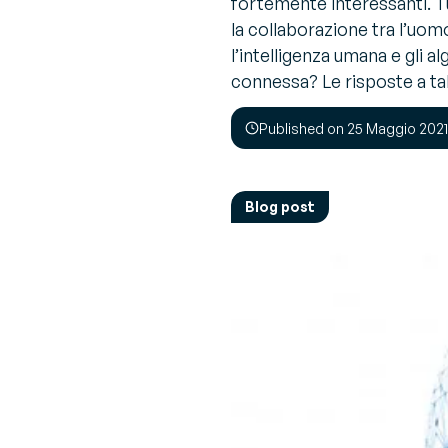
fortemente interessanti. Tut
G
la collaborazione tra l’uom
La pa
Ot
Chi siamo
Sugge
C
l’intelligenza umana e gli 
Scopri chi siamo
espert
connessa? Le risposte a tali
V
V
Published on 25 Maggio 2021
Co
sn
Blog post