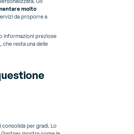
personalizzata. Gli
mentare molto
servizi da proporre a
no informazioni preziose
n
, che resta una delle
questione
si consolida per gradi. Lo
a Gartner mostra come le