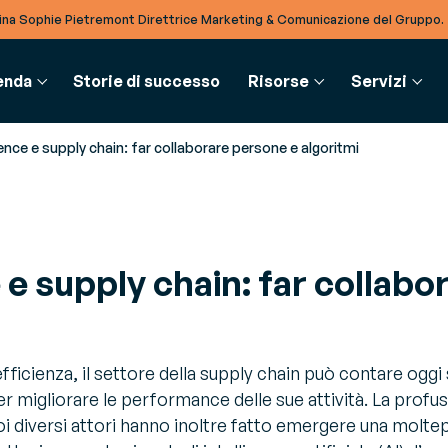
na Sophie Pietremont Direttrice Marketing & Comunicazione del Gruppo.
enda
Storie di successo
Risorse
Servizi
nce e supply chain: far collaborare persone e algoritmi
MENTI & RISORSE
UPPLY CHAIN
BTOB INTEGRATION
GLOSSARIO
PARTNER
SERVIZI
e supply chain: far collab
oli del blog
estione risorse - RMS
Software EDI
Glossario
Partner
Consulenza
fondimenti e notizie per essere
timizza la gestione delle
Digitalizza tutte le transazioni
Un ricco ecosistema di partner al tuo servizio
Affronta le sfide del tuo settore
 informati sulle ultime tendenze del
sorse in magazzino
multi-aziendali
re
estione magazzino - WMS
TradeXpress Infinity
’efficienza, il settore della supply chain può contare ogg
ok
ssimizza l’efficienza in tutto il
Integra digitalmente tutti i
er migliorare le performance delle sue attività. La profusi
approfonditi e consulenza degli esperti
agazzino
partner
oi diversi attori hanno inoltre fatto emergere una moltepl
timizzare i tuoi processi aziendali