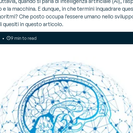
tavia, quando si parla di intelligenza artificiale (AI), l
estione Trasporti - TMS
o e la macchina. E dunque, in che termini inquadrare ques
rola all'esperto
timizza i trasporti e riduci la
rimenti e raccomandazioni degli
O2
algoritmi? Che posto occupa l’essere umano nello svilupp
i sulle sfide e sulle soluzioni del settore
 quesiti in questo articolo.
endor Managed Inventory –
MI
9 min to read
struisci una supply chain
ella ed efficiente