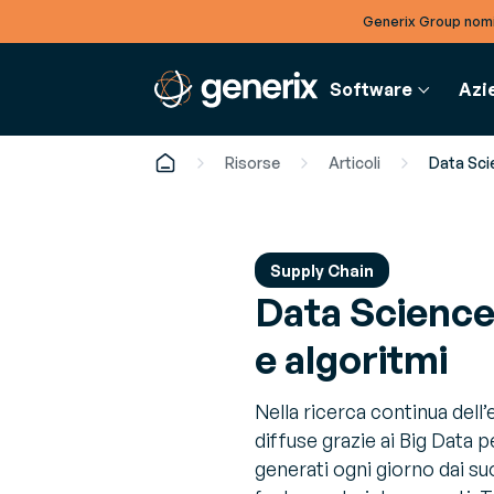
Generix Group nomi
Software
Azi
Risorse
Articoli
Data Scie
FINANCE
DOCU
S
AZIENDA
Supply Chain
Data Science 
Fatturazione Elettronica
Artic
G
Governance
Digitalizza la fatturazione in
Appro
Ot
Conosci i nostri manager corporate e locali
e algoritmi
piena conformità
sempre
ri
setto
Carriere
G
Entra a far parte di un team globale
Nella ricerca continua dell
E-bo
Ma
diffuse grazie ai Big Data p
Studi 
m
Notizie & Eventi
generati ogni giorno dai su
per ot
Rimani aggiornato su news ed eventi