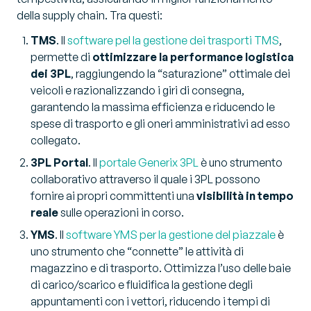
della supply chain. Tra questi:
TMS
. Il
software pel la gestione dei trasporti TMS
,
permette di
ottimizzare la performance logistica
dei 3PL
, raggiungendo la “saturazione” ottimale dei
veicoli e razionalizzando i giri di consegna,
garantendo la massima efficienza e riducendo le
spese di trasporto e gli oneri amministrativi ad esso
collegato.
3PL Portal
. Il
portale Generix 3PL
è uno strumento
collaborativo attraverso il quale i 3PL possono
fornire ai propri committenti una
visibilità in tempo
reale
sulle operazioni in corso.
YMS
. Il
software YMS per la gestione del piazzale
è
uno strumento che “connette” le attività di
magazzino e di trasporto. Ottimizza l’uso delle baie
di carico/scarico e fluidifica la gestione degli
appuntamenti con i vettori, riducendo i tempi di