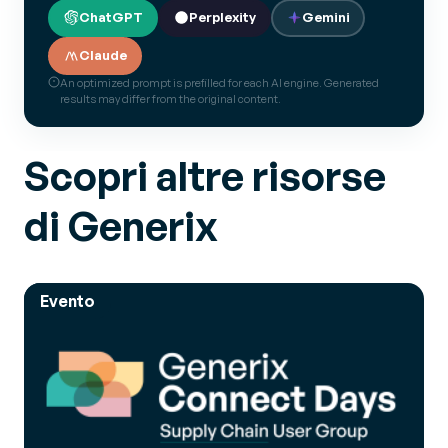
ChatGPT
Perplexity
Gemini
Claude
An optimized prompt is prefilled for each AI engine. Generated
results may differ from the original content.
Scopri altre risorse
di Generix
Evento