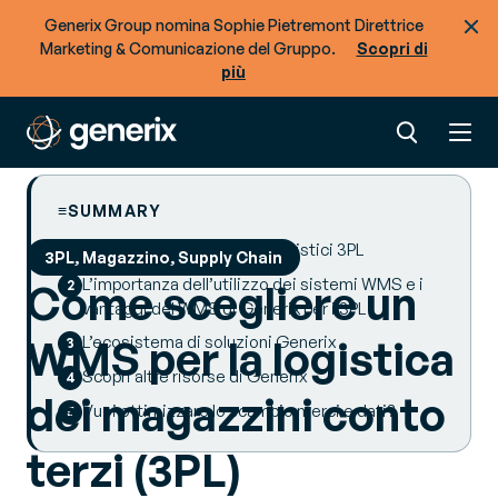
Generix Group nomina Sophie Pietremont Direttrice
Marketing & Comunicazione del Gruppo.
Scopri di
più
SUMMARY
Le 5 sfide degli operatori logistici 3PL
3PL, Magazzino, Supply Chain
L’importanza dell’utilizzo dei sistemi WMS e i
Come scegliere un
vantaggi del WMS di Generix per i 3PL
L’ecosistema di soluzioni Generix
WMS per la logistica
Scopri altre risorse di Generix
dei magazzini conto
Vuoi ottimizzare lo scambio merci e dati?
terzi (3PL)