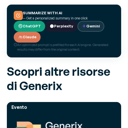
SUMMARIZE WITH AI
— Get a personalized summary in one click
ChatGPT
Perplexity
Gemini
Claude
An optimized prompt is prefilled for each AI engine. Generated
results may differ from the original content.
Scopri altre risorse
di Generix
Evento