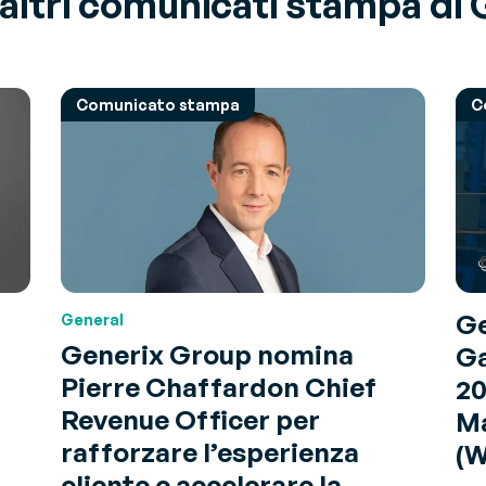
altri comunicati stampa di
Comunicato stampa
C
Ge
General
Generix Group nomina
Ga
Pierre Chaffardon Chief
20
Revenue Officer per
M
rafforzare l’esperienza
(
cliente e accelerare la