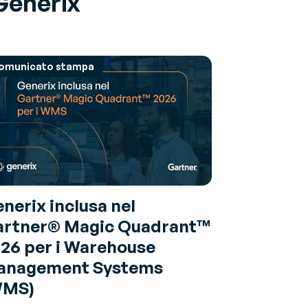
 Generix
omunicato stampa
nerix inclusa nel
rtner® Magic Quadrant™
26 per i Warehouse
anagement Systems
WMS)