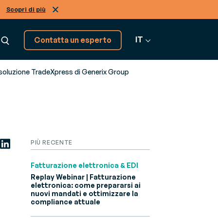
Scopri di più
IT
Contatta un esperto
 soluzione TradeXpress di Generix Group
Abbiamo altre soluzioni,
scoprile!
Vai a tutti i software
PIÙ RECENTE
Fatturazione elettronica & EDI
Replay Webinar | Fatturazione
elettronica: come prepararsi ai
nuovi mandati e ottimizzare la
compliance attuale