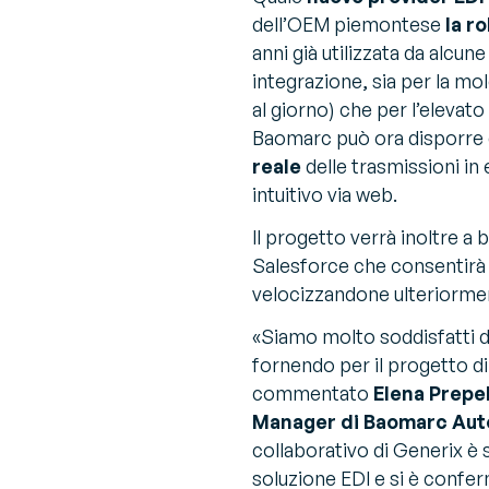
dell’OEM piemontese
la r
anni già utilizzata da alcune
integrazione, sia per la mol
al giorno) che per l’elevato 
Baomarc può ora disporre d
reale
delle trasmissioni in
intuitivo via web.
Il progetto verrà inoltre a
Salesforce che consentirà 
velocizzandone ulteriorment
«Siamo molto soddisfatti d
fornendo per il progetto di
commentato
Elena Prepel
Manager di Baomarc Aut
collaborativo di Generix è s
soluzione EDI e si è confe