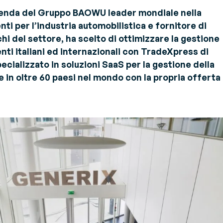
estione Trasporti - TMS
ienda del Gruppo BAOWU leader mondiale nella
rola all'esperto
timizza i trasporti e riduci la
ti per l’industria automobilistica e fornitore di
rimenti e raccomandazioni degli
O2
i sulle sfide e sulle soluzioni del settore
hi del settore, ha scelto di ottimizzare la gestione
endor Managed Inventory –
ienti italiani ed internazionali con TradeXpress di
MI
ializzato in soluzioni SaaS per la gestione della
struisci una supply chain
e in oltre 60 paesi nel mondo con la propria offerta
ella ed efficiente