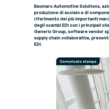
G
Baomarc Automotive Solutions, az
La pa
Ot
Chi siamo
produzione di acciaio e di componen
Sugge
C
Scopri chi siamo
espert
riferimento dei più importanti marc
V
degli scambi EDI con i principali cl
V
Generix Group, software vendor spec
Co
supply chain collaborativa, present
sn
EDI.
Comunicato stampa