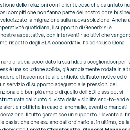
stione delle relazioni con i clienti, cosa che da un lato ha
osi compiti che non fanno parte del nostro core busine
a velocizzato la migrazione sulla nuova soluzione. Anche 
peratività quotidiana, il supporto di Generix si è
e nostre aspettative, con interventi risolutivi che vengon
mo rispetto degli SLA concordati»
, ha concluso Elena
arc ci abbia accordato la sua fiducia scegliendoci per l
ess è una soluzione solida, già ampiamente rodata in altr
pondere efficacemente alle criticità dell’automotive ed è
un servizio di supporto adeguato alle pressioni del
nzionale è ben più ampio di quello dell’EDI classico, si
strutturata dal punto di vista della visibilità end-to-end e
e alert e notifiche in caso di anomalie, eventi o mancati
erazione. Il tutto garantisce un supporto rilevante ai fin
le casistiche che esulano dall’ordinario e, in ultimo, della
a dichiarato
Loretta Chiantaretto, General Manager 