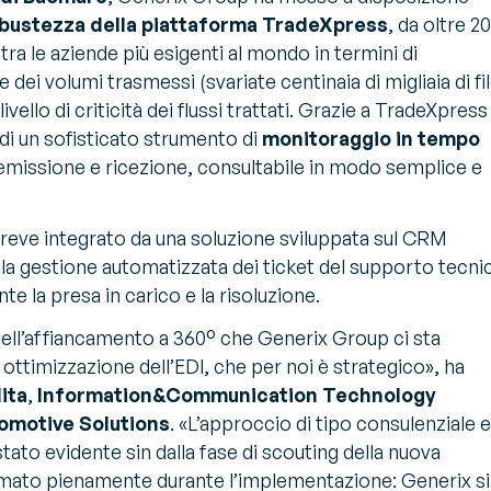
obustezza della piattaforma TradeXpress
, da oltre 20
 tra le aziende più esigenti al mondo in termini di
e dei volumi trasmessi (svariate centinaia di migliaia di fi
livello di criticità dei flussi trattati. Grazie a TradeXpress
i un sofisticato strumento di
monitoraggio in tempo
 emissione e ricezione, consultabile in modo semplice e
 breve integrato da una soluzione sviluppata sul CRM
la gestione automatizzata dei ticket del supporto tecni
e la presa in carico e la risoluzione.
ell’affiancamento a 360° che Generix Group ci sta
 ottimizzazione dell’EDI, che per noi è strategico»
, ha
ita
,
Information&Communication Technology
omotive Solutions
.
«L’approccio di tipo consulenziale e
tato evidente sin dalla fase di scouting della nuova
rmato pienamente durante l’implementazione: Generix si