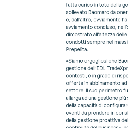
fatta carico in toto della ge
sollevato Baomarc da oner
e, dall’altro, ovviamente h
avviamento concluso, nell’o
dimostrato all’altezza dell
condotti sempre nel massi
Prepelita.
«Siamo orgogliosi che Baom
gestione dell’EDI. TradeXpr
contesti, è in grado di ris
offerta in abbinamento ad 
settore. Il suo perimetro fu
allarga ad una gestione più 
della capacità di configurar
eventi da prendere in consid
della gestione proattiva del
continuità del business»
, h