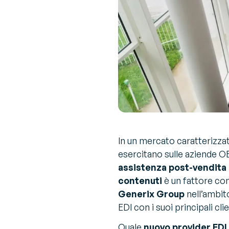
In un mercato caratterizza
esercitano sulle aziende O
assistenza post-vendita a
contenuti
è un fattore com
Generix Group
nell’ambito
EDI con i suoi principali clie
Quale
nuovo provider EDI