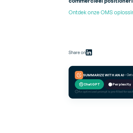
commercieel positioneri
Ontdek onze OMS oplossi
Share on
— Get 
SUMMARIZE WITH AN AI
ChatGPT
Perplexity
An optimized prompt is pre-filled for each