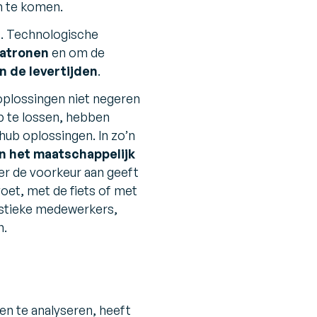
n te komen.
n
. Technologische
atronen
en om de
n de levertijden
.
oplossingen niet negeren
p te lossen, hebben
hub oplossingen. In zo’n
an het maatschappelijk
er de voorkeur aan geeft
voet, met de fiets of met
ogistieke medewerkers,
n.
en te analyseren, heeft