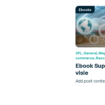
Ebooks
3PL, General, Ma
commerce, Resou
Ebook Supp
visie
Add post conte