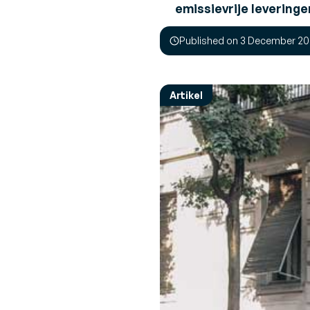
he
Expert Opinies
emissievrije leveringe
Blader door de nieuwste persberichten
Perspectieven en aanbevelingen van exper
aankomende evenementen
over uitdagingen en oplossingen in de sec
V
Published on 3 December 2
I
Over Ons
B
Maak kennis met Generix
su
Artikel
SUMMARY
Blader door meer conten
Klaar om de goederen- en