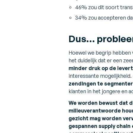
46% zou dit soort transp
34% zou accepteren dat d
Dus… probleem
Hoewel we begrip hebben v
het duidelijk dat er een ze
minder druk op de leverti
interessante mogelijkheid.
zendingen te segmentere
klanten in het jongere en 
We worden bewust dat d
milieuverantwoorde houdi
gezicht mag worden verw
gespannen supply chain 