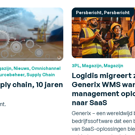
Persbericht, Persbericht
3PL, Magazijn, Magazijn
gazijn, Nieuws, Omnichannel
Logidis migreert 
rcebeheer, Supply Chain
ly chain, 10 jaren
Generix WMS wa
management oplo
naar SaaS
nt.
Generix – een wereldwijd 
bedrijfssoftware dat een 
van SaaS-oplossingen bie