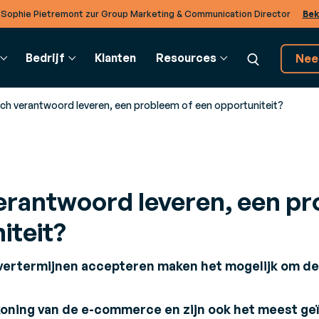
 Sophie Pietremont zur Group Marketing & Communication Director
Bek
Bedrijf
Klanten
Resources
Nee
ch verantwoord leveren, een probleem of een opportuniteit?
UPPLY CHAIN
VERKLARENDE WOORDENLIJST
BTOB INTEGRATION
KLANTEN EN PARTNERS
DI
erantwoord leveren, een pr
ransportmanagement
Verklarende Woordenlijst
EDI-oplossingen
Partners
Co
TMS)
Realiseer operaties met
kale
Ontdek het rijke ecosysteem van partners
Om
iteit?
ak slimmere charter- en
verschillende bedrijven in de
van Generix
adbeslissingen
cloud.
evertermijnen accepteren maken het mogelijk om de 
 om
arehouse Mangement
TradeXpress Infinity
m
WMS)
De snelste elektronische
imuleer de efficiëntie in uw
gegevensuitwisseling
koning van de e-commerce en zijn ook het meest ge