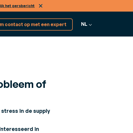
ijk het persbericht
NL
m contact op met een expert
Ontdek 17+
ENSTEN
softwareoplossingen
obleem of
nsulting
Alle software
 uw bedrijfsuitdagingen aan te gaan
bekijken
stress in de supply
ïnteresseerd in