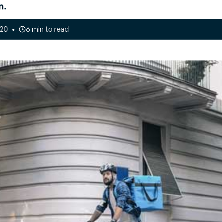
le magazijn
n.
 en
ts
tor
endor Management
020
6 min to read
nventory (VMI)
ouw een lean, vraaggestuurde
pply chain
t
 gegevensstroom in uw supply chain te optimaliseren?