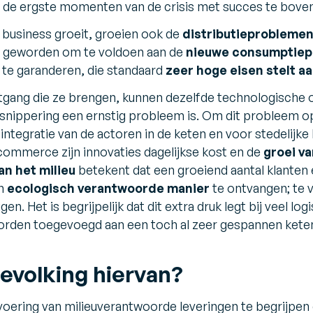
ld de ergste momenten van de crisis met succes te bove
usiness groeit, groeien ook de
distributieprobleme
el geworden om te voldoen aan de
nieuwe consumptiep
 te garanderen, die standaard
zeer hoge eisen stelt aa
itgang die ze brengen, kunnen dezelfde technologische 
snippering een ernstig probleem is. Om dit probleem o
ntegratie van de actoren in de keten en voor stedelijke 
ommerce zijn innovaties dagelijkse kost en de
groei v
an het milieu
betekent dat een groeiend aantal klanten 
en
ecologisch verantwoorde manier
te ontvangen; te 
en. Het is begrijpelijk dat dit extra druk legt bij veel l
orden toegevoegd aan een toch al zeer gespannen kete
evolking hiervan?
oering van milieuverantwoorde leveringen te begrijpen 