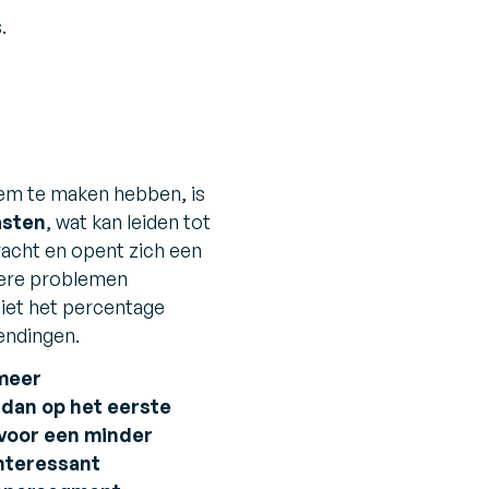
.
eem te maken hebben, is
asten
, wat kan leiden tot
racht en opent zich een
dere problemen
niet het percentage
endingen.
meer
 dan op het eerste
voor een minder
interessant