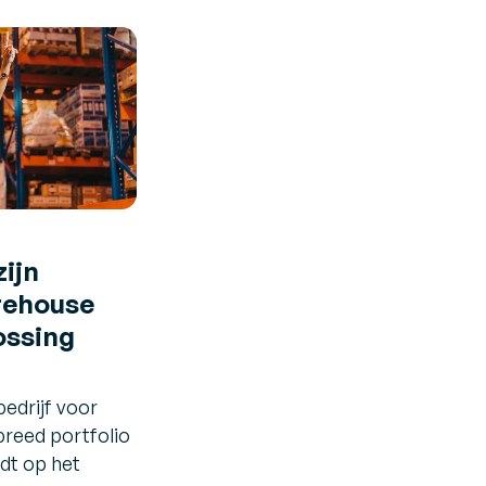
zijn
rehouse
ssing
bedrijf voor
breed portfolio
dt op het