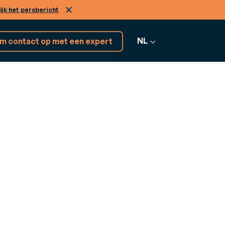
ijk het persbericht
NL
m contact op met een expert
Ontdek 17+
ENSTEN
softwareoplossingen
nsulting
Alle software
 uw bedrijfsuitdagingen aan te gaan
bekijken