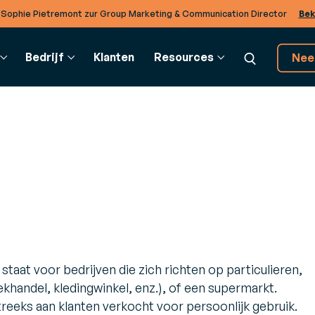
 Sophie Pietremont zur Group Marketing & Communication Director
Bek
Bedrijf
Klanten
Resources
Nee
UPPLY CHAIN
VERKLARENDE WOORDENLIJST
BTOB INTEGRATION
KLANTEN EN PARTNERS
DI
ransportmanagement
Verklarende Woordenlijst
EDI-oplossingen
Partners
Co
TMS)
Realiseer operaties met
kale
Ontdek het rijke ecosysteem van partners
Om
ak slimmere charter- en
verschillende bedrijven in de
van Generix
adbeslissingen
cloud.
, staat voor bedrijven die zich richten op particulieren,
 om
arehouse Mangement
TradeXpress Infinity
m
khandel, kledingwinkel, enz.), of een supermarkt.
WMS)
De snelste elektronische
imuleer de efficiëntie in uw
gegevensuitwisseling
eeks aan klanten verkocht voor persoonlijk gebruik.