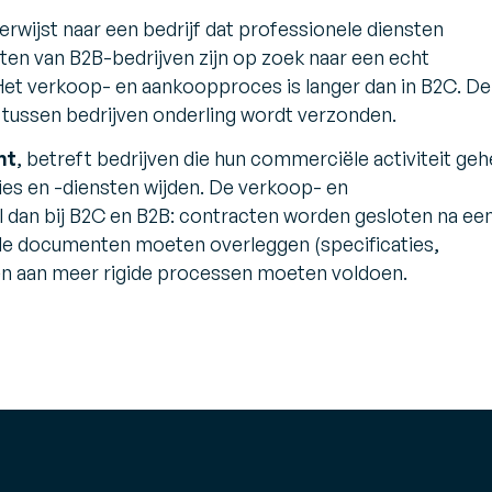
le magazijn
 en
verwijst naar een bedrijf dat professionele diensten
ts
nten van B2B-bedrijven zijn op zoek naar een echt
tor
endor Management
nventory (VMI)
Het verkoop- en aankoopproces is langer dan in B2C. De
ouw een lean, vraaggestuurde
e tussen bedrijven onderling wordt verzonden.
pply chain
nt
, betreft bedrijven die hun commerciële activiteit geh
ties en -diensten wijden. De verkoop- en
l dan bij B2C en B2B: contracten worden gesloten na ee
iële documenten moeten overleggen (specificaties,
 en aan meer rigide processen moeten voldoen.