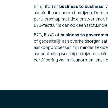
he
Expert Opinies
Blader door de nieuwste persberichten
B2B, BtoB of
business to business
, 
Perspectieven en aanbevelingen van exper
aankomende evenementen
aanbiedt aan andere bedrijven. De kla
over uitdagingen en oplossingen in de sec
V
I
partnerschap met de dienstverlener. 
Over Ons
B
Maak kennis met Generix
B2B-factuur is dan ook een factuur di
su
B2G, BtoG of
business to governme
of gedeeltelijk aan overheidsorganisa
aankoopprocessen zijn minder flexibe
aanbesteding waarbij bedrijven offic
certificering van milieunormen, enz.)