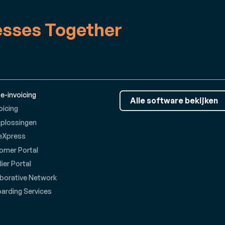
esses Together
 e-invoicing
Alle software bekijken
oicing
oplossingen
eXpress
omer Portal
ier Portal
aborative Network
arding Services