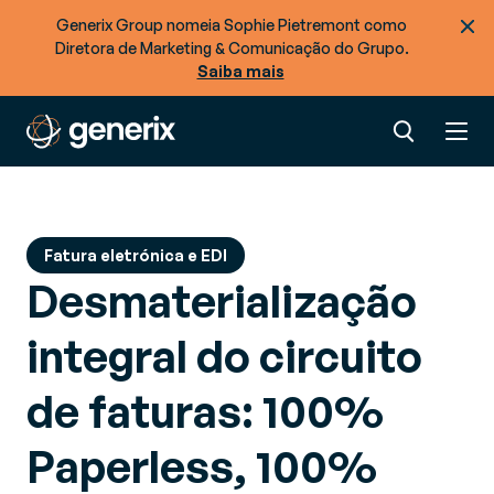
Procurar mais recursos
Generix Group nomeia Sophie Pietremont como
Diretora de Marketing & Comunicação do Grupo.
Pronto para otimizar o fluxo de mercadorias +
Saiba mais
dados na sua cadeia de abastecimento?
Fatura eletrónica e EDI
Desmaterialização
integral do circuito
de faturas: 100%
Paperless, 100%