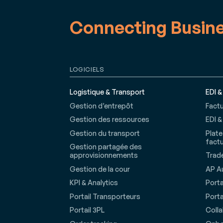
Connecting Busin
LOGICIELS
Logistique & Transport
EDI &
Gestion d’entrepôt
Factu
Gestion des ressources
EDI &
Gestion du transport
Plate
factu
Gestion partagée des
approvisionnements
Trade
Gestion de la cour
AP A
KPI & Analytics
Porta
Portail Transporteurs
Porta
Portail 3PL
Coll