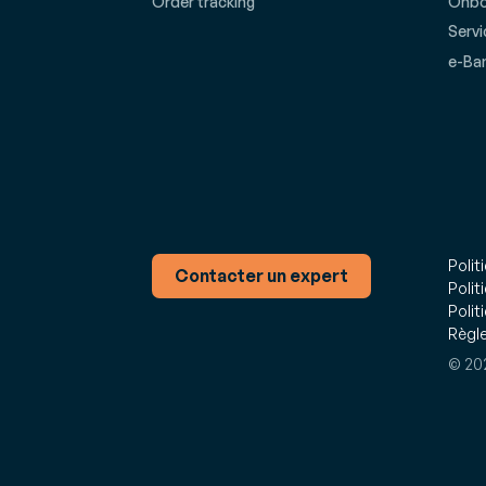
Order tracking
Onbo
Servi
e-Ba
Polit
Contacter un expert
Polit
Polit
Règle
© 202