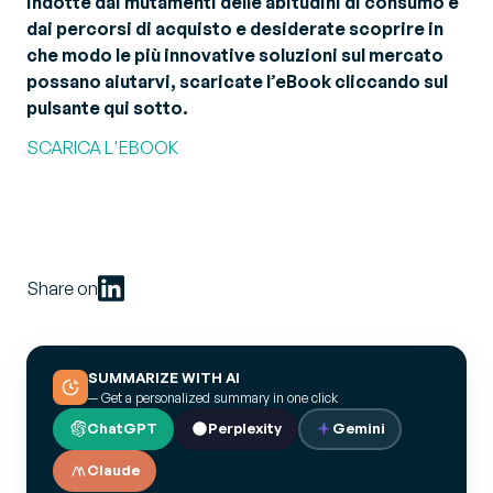
indotte dai mutamenti delle abitudini di consumo e
dai percorsi di acquisto e desiderate scoprire in
che modo le più innovative soluzioni sul mercato
possano aiutarvi, scaricate l’eBook cliccando sul
pulsante qui sotto.
SCARICA L'EBOOK
Share on
SUMMARIZE WITH AI
— Get a personalized summary in one click
ChatGPT
Perplexity
Gemini
Claude