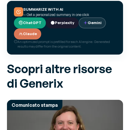
SUMMARIZE WITH AI
— Get a personalized summary in one click
ChatGPT
Perplexity
Gemini
Claude
An optimized prompt is prefilled for each AI engine. Generated
results may differ from the original content.
Scopri altre risorse
di Generix
Comunicato stampa