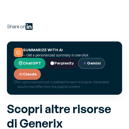
Share on
SUMMARIZE WITH AI
— Get a personalized summary in one click
ChatGPT
Perplexity
Gemini
Claude
An optimized prompt is prefilled for each AI engine. Generated
results may differ from the original content.
Scopri altre risorse
di Generix