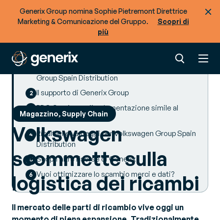
Generix Group nomina Sophie Pietremont Direttrice
Marketing & Comunicazione del Gruppo.
Scopri di
più
SUMMARY
Progetto PRO Service: le sfide per Volkswagen
Group Spain Distribution
Il supporto di Generix Group
PRO Service: un’implementazione simile al
Magazzino, Supply Chain
business-to-consumer
Volkswagen
Risultati e vantaggi per Volkswagen Group Spain
Distribution
scommette sulla
Scopri altre risorse di Generix
Vuoi ottimizzare lo scambio merci e dati?
logistica dei ricambi
Il mercato delle parti di ricambio vive oggi un
momento di piena espansione. Tradizionalmente