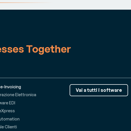
esses Together
 e-Invoicing
Vai a tutti i software
razione Elettronica
ware EDI
eXpress
utomation
le Clienti