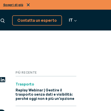
Scopri di più
IT
Contatta un esperto
Abbiamo altre soluzioni,
scoprile!
Vai a tutti i software
PIÙ RECENTE
Trasporto
Replay Webinar | Gestire il
trasporto senza dati e visibilità:
perché oggi non è più un’opzione