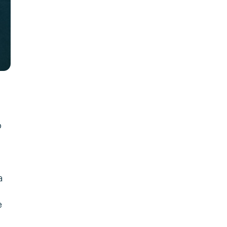
o
a
e