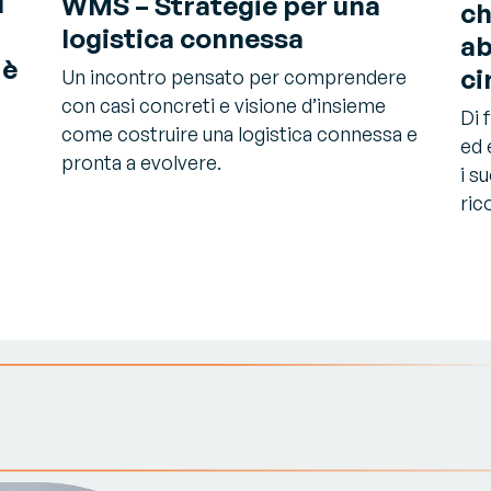
l
WMS – Strategie per una
ch
logistica connessa
ab
 è
ci
Un incontro pensato per comprendere
con casi concreti e visione d’insieme
Di 
come costruire una logistica connessa e
ed 
pronta a evolvere.
i s
ric