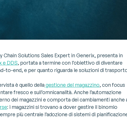
y Chain Solutions Sales Expert in Generix, presenta in
ix e DDS
, portata a termine
con l’obiettivo di diventare
nd-to-end, e per quanto riguarda le soluzioni di trasport
rvista è quello della
gestione del magazzino
, con focus
entare fresco e sull’omnicanalità. Anche l’automazione
interno dei magazzini e comporta dei cambiamenti anche 
orse
: i magazzini si trovano a dover gestire il binomio
mpre più centrale l’adozione di sistemi di pianificazion