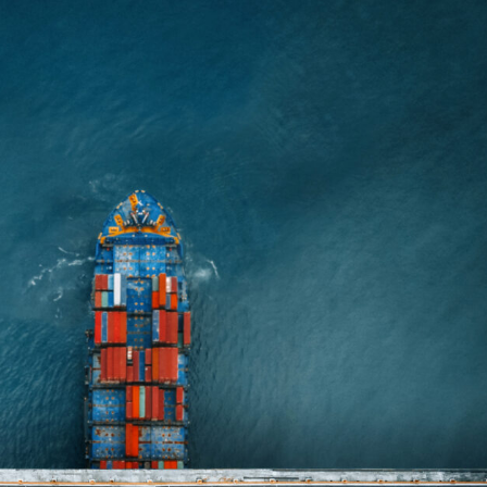
estione Trasporti - TMS
rola all'esperto
timizza i trasporti e riduci la
rimenti e raccomandazioni degli
O2
i sulle sfide e sulle soluzioni del settore
endor Managed Inventory –
MI
struisci una supply chain
ella ed efficiente