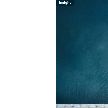
G
Insight
La pa
Ot
Chi siamo
Sugge
C
Scopri chi siamo
espert
V
V
Co
sn