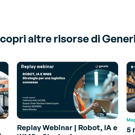
copri altre risorse di Gener
Replay webinar
e
Mag
Replay Webinar | Robot, IA e
5 