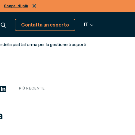
Scopri di più
IT
Contatta un esperto
della piattaforma per la gestione trasporti
Abbiamo altre soluzioni,
scoprile!
Vai a tutti i software
PIÙ RECENTE
a