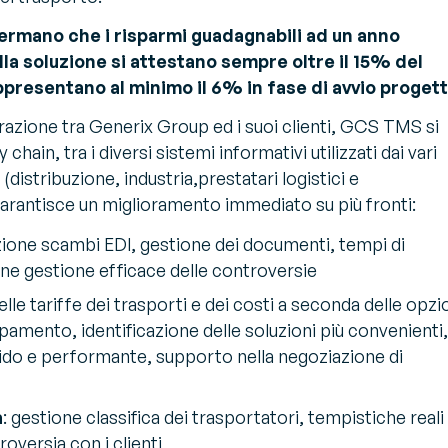
nfermano che i risparmi guadagnabili ad un anno
la soluzione si attestano sempre oltre il 15% del
ppresentano al minimo il 6% in fase di avvio progett
orazione tra Generix Group ed i suoi clienti, GCS TMS si
 chain, tra i diversi sistemi informativi utilizzati dai vari
 (distribuzione, industria,prestatari logistici e
rantisce un miglioramento immediato su più fronti:
azione scambi EDI, gestione dei documenti, tempi di
one gestione efficace delle controversie
elle tariffe dei trasporti e dei costi a seconda delle opzi
pamento, identificazione delle soluzioni più convenienti,
pido e performante, supporto nella negoziazione di
a
: gestione classifica dei trasportatori, tempistiche reali 
oversia con i clienti