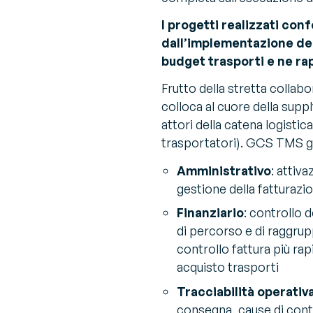
I progetti realizzati co
dall’implementazione del
budget trasporti e ne ra
Frutto della stretta collab
colloca al cuore della supply
attori della catena logistica
trasportatori). GCS TMS ga
Amministrativo
: attiv
gestione della fatturazi
Finanziario
: controllo d
di percorso e di raggrup
controllo fattura più ra
acquisto trasporti
Tracciabilità operativ
consegna, cause di contr