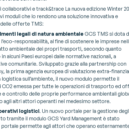
li collaborativi e track&trace La nuova edizione Winter 2
i moduli che lo rendono una soluzione innovativa e
delle offerte TMS:
menti legali di natura ambientale
GCS TMS si dota d
l’eco-responsabilità, al fine di sostenere le imprese nel
atto ambientale dei propri trasporti, secondo quanto
in alcuni Paesi europei dalle normative nazionali, a
ive comunitarie. Sviluppato grazie alla partnership con
 la prima agenzia europea di valutazione extra-finanzia
a logistica sull’ambiente, il nuovo modulo permette il
 di CO2 emessa per tutte le operazioni di trasporto ed of
 e controllo delle proprie performance ambientali globa
 agli altri attori operanti nel medesimo settore.
erativi logistici
. Un nuovo portale per la gestione degl
rto tramite il modulo GCS Yard Management è stato
l portale permette agli attori che operano esternament