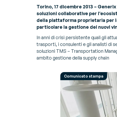
G
Torino, 17 dicembre 2013 – Generix
La pa
Ot
Chi siamo
soluzioni collaborative per l’ecos
Sugge
C
Scopri chi siamo
espert
della piattaforma proprietaria per 
V
particolare la gestione dei nuovi vi
V
In anni di crisi persistente quali gli at
Co
sn
trasporti, i consulenti e gli analisti d
soluzioni TMS – Transportation Manage
ambito gestione della supply chain
Comunicato stampa