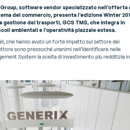
estione Trasporti - TMS
 Group, software vendor specializzato nell’offerta 
rola all'esperto
timizza i trasporti e riduci la
istema del commercio, presenta l’edizione Winter 20
rimenti e raccomandazioni degli
O2
i sulle sfide e sulle soluzioni del settore
la gestione dei trasporti, GCS TMS, che integra in
endor Managed Inventory –
ncoli ambientali e l’operatività piazzale estesa.
MI
tuali, che hanno avuto un forte impatto sul settore dei
struisci una supply chain
ella ed efficiente
i settore sono pressoché unanimi nell’identificare nelle
ment System la scelta di investimento più redditizia in