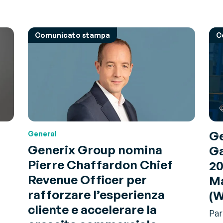
Comunicato stampa
C
Ge
General
Generix Group nomina
Ga
Pierre Chaffardon Chief
20
Revenue Officer per
M
rafforzare l’esperienza
(
cliente e accelerare la
Par