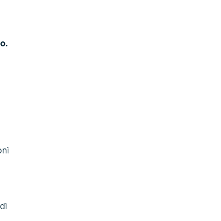
o.
oni
di