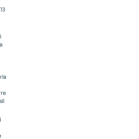
013
i
la
ria
fre
li
i
e