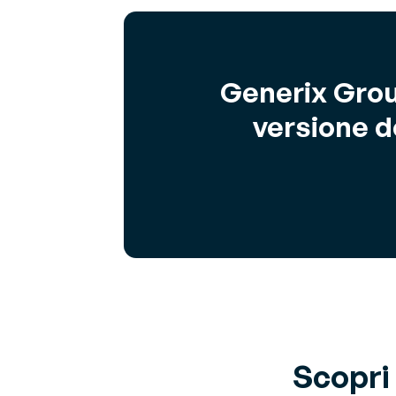
Generix Grou
versione d
Scopri 