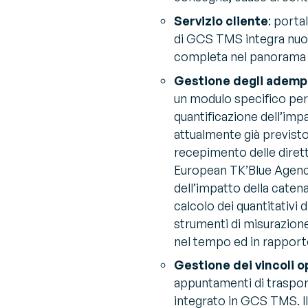
Servizio cliente
: porta
di GCS TMS integra nuov
completa nel panorama 
Gestione degli adempi
un modulo specifico per 
quantificazione dell’imp
attualmente già previsto 
recepimento delle dirett
European TK’Blue Agency,
dell’impatto della caten
calcolo dei quantitativi
strumenti di misurazione
nel tempo ed in rapporto
Gestione dei vincoli op
appuntamenti di traspo
integrato in GCS TMS. I