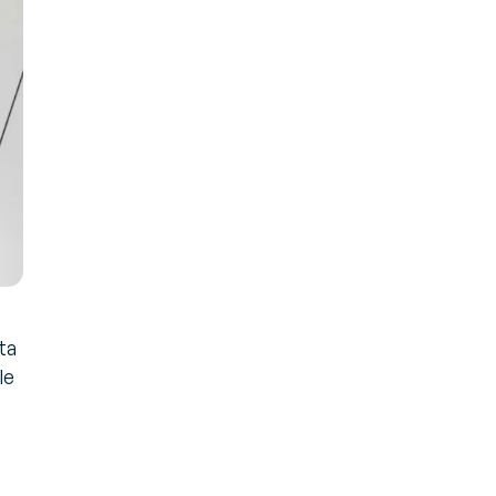
ta
le