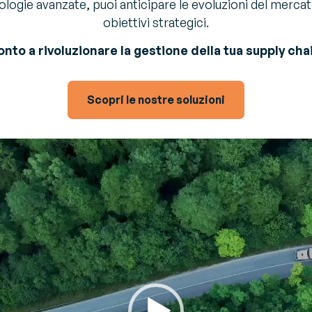
ologie avanzate, puoi anticipare le evoluzioni del merca
estione Trasporti - TMS
rola all'esperto
timizza i trasporti e riduci la
obiettivi strategici.
rimenti e raccomandazioni degli
O2
onto a rivoluzionare la gestione della tua supply cha
i sulle sfide e sulle soluzioni del settore
endor Managed Inventory –
MI
struisci una supply chain
Scopri le nostre soluzioni
ella ed efficiente