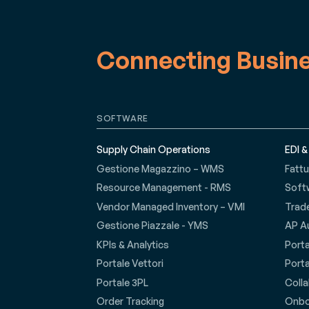
Connecting Busin
SOFTWARE
Supply Chain Operations
EDI &
Gestione Magazzino – WMS
Fattu
Resource Management - RMS
Soft
Vendor Managed Inventory – VMI
Trad
Gestione Piazzale - YMS
AP A
KPIs & Analytics
Porta
Portale Vettori
Porta
Portale 3PL
Coll
Order Tracking
Onbo