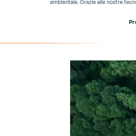
ambientale. Grazie alle nostre tecn
G
La pa
Ot
Chi siamo
Sugge
C
Scopri chi siamo
Pr
espert
V
V
Co
sn
Video
Player