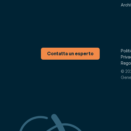
Archi
Polit
Contatta un esperto
Priva
Regol
© 202
Gener