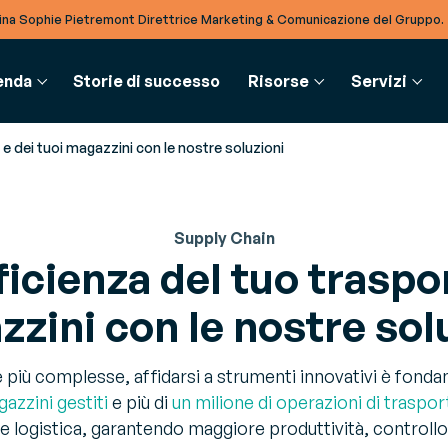
na Sophie Pietremont Direttrice Marketing & Comunicazione del Gruppo.
enda
Storie di successo
Risorse
Servizi
o e dei tuoi magazzini con le nostre soluzioni
MENTI & RISORSE
UPPLY CHAIN
BTOB INTEGRATION
GLOSSARIO
PARTNER
SERVIZI
Supply Chain
ficienza del tuo traspo
oli del blog
estione risorse - RMS
Software EDI
Glossario
Partner
Consulenza
fondimenti e notizie per essere
timizza la gestione delle
Digitalizza tutte le transazioni
Un ricco ecosistema di partner al tuo servizio
Affronta le sfide del tuo settore
zini con le nostre sol
 informati sulle ultime tendenze del
sorse in magazzino
multi-aziendali
re
estione magazzino - WMS
TradeXpress Infinity
e più complesse, affidarsi a strumenti innovativi è fonda
ok
ssimizza l’efficienza in tutto il
Integra digitalmente tutti i
azzini gestiti
e più di
un milione di operazioni di traspor
approfonditi e consulenza degli esperti
agazzino
partner
e logistica, garantendo maggiore produttività, controllo 
timizzare i tuoi processi aziendali