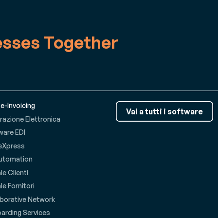
esses Together
 e-Invoicing
Vai a tutti i software
razione Elettronica
ware EDI
eXpress
utomation
le Clienti
le Fornitori
aborative Network
arding Services