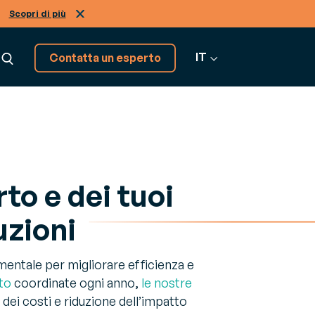
Scopri di più
IT
Contatta un esperto
Abbiamo altre soluzioni,
scoprile!
rto e dei tuoi
Vai a tutti i software
uzioni
mentale per migliorare efficienza e
to
coordinate ogni anno,
le nostre
dei costi e riduzione dell’impatto