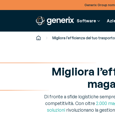
Generix Group nomi
Software
Azi
Migliora l’efficienza del tuo trasport
FINANCE
DOCU
S
AZIENDA
Migliora l’ef
Fatturazione Elettronica
Artic
G
Governance
Digitalizza la fatturazione in
Appro
Ot
Conosci i nostri manager corporate e locali
magaz
piena conformità
sempre
ri
setto
Carriere
G
Entra a far parte di un team globale
Di fronte a sfide logistiche sempr
E-bo
Ma
competitività. Con oltre
2.000 mag
Studi 
m
Notizie & Eventi
soluzioni
rivoluzionano la gestion
per ot
Rimani aggiornato su news ed eventi