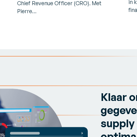
in 
Chief Revenue Officer (CRO). Met
fin
Pierre…
Klaar 
gegeve
supply 
optima