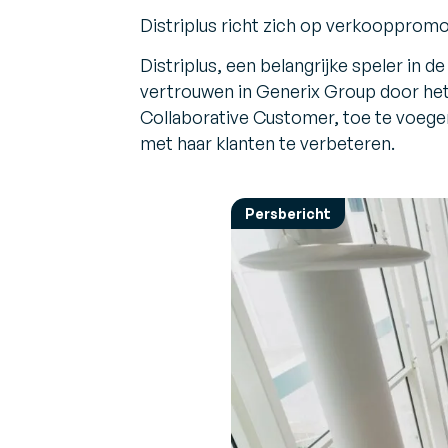
he
Expert Opinies
Blader door de nieuwste persberichten
Distriplus richt zich op verkooppromo
Perspectieven en aanbevelingen van exper
aankomende evenementen
over uitdagingen en oplossingen in de sec
V
Distriplus, een belangrijke speler in de
I
Over Ons
vertrouwen in Generix Group door het
B
Maak kennis met Generix
su
Collaborative Customer, toe te voegen
met haar klanten te verbeteren.
Persbericht