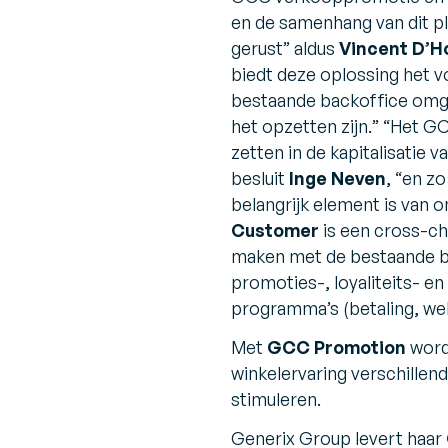
en de samenhang van dit pl
gerust
” aldus
Vincent D’Ho
biedt deze oplossing het v
bestaande backoffice omg
het opzetten zijn.
” “
Het GCC
zetten in de kapitalisatie 
besluit
Inge Neven
, “
en zo
belangrijk element is van o
Customer
is een cross-cha
maken met de bestaande ba
promoties-, loyaliteits- en
programma’s (betaling, web
Met
GCC Promotion
word
winkelervaring verschille
stimuleren.
Generix Group levert haar