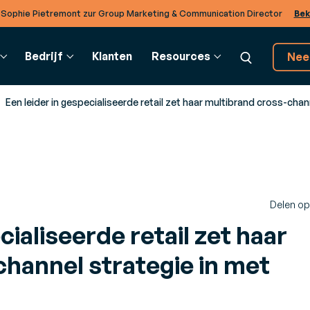
 Sophie Pietremont zur Group Marketing & Communication Director
Bek
Bedrijf
Klanten
Resources
Nee
Een leider in gespecialiseerde retail zet haar multibrand cross-cha
UPPLY CHAIN
VERKLARENDE WOORDENLIJST
BTOB INTEGRATION
KLANTEN EN PARTNERS
DI
ransportmanagement
Verklarende Woordenlijst
EDI-oplossingen
Partners
Co
TMS)
Realiseer operaties met
Delen op
kale
Ontdek het rijke ecosysteem van partners
Om
ak slimmere charter- en
verschillende bedrijven in de
van Generix
cialiseerde retail zet haar
adbeslissingen
cloud.
hannel strategie in met
 om
arehouse Mangement
TradeXpress Infinity
m
WMS)
De snelste elektronische
imuleer de efficiëntie in uw
gegevensuitwisseling