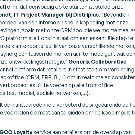
atform, dat eenvoudig op te starten is, stelde onze
ndt, IT Project Manager bij Distriplus
, “
Bovendien
oordeel van een interne en snelle koppeling met onze
evingen, zoals met onze CRM tool die we momenteel a
 platform stelt ons in staat om een essentiële stap te
van de klantenportefeuille van onze verschillende merken
 synergieën tussen de merken aan te moedigen, wat ee
nze ontwikkelingsstrategie.
”
Generix Collaborative
nnel platform dat retailers in staat stelt om verbinding
ckoffice (CRM, ERP, BI,…) om in real time en consiste
 verkoopacties uit te voeren op alle frontoffice
sites, mobiel, sociale netwerken,…).
t de klanttevredenheid verbeterd door gedurende de he
nde voordelen op maat aan te bieden om de koopimpuls t
GCC Loyalty
service aan retailers om de overstap van