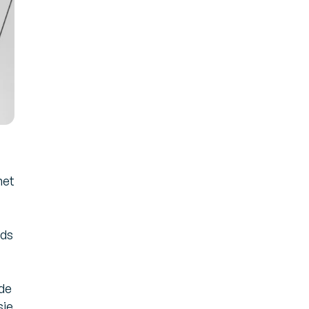
met
r
eds
 de
sie