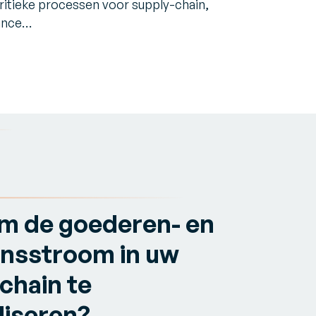
kritieke processen voor supply-chain,
ance…
om de goederen- en
nsstroom in uw
chain te
liseren?