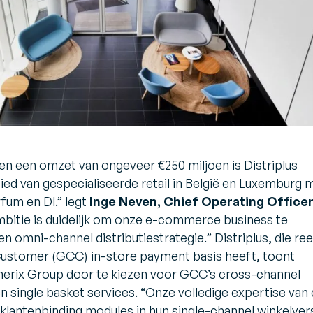
en een omzet van ongeveer €250 miljoen is Distriplus
ed van gespecialiseerde retail in België en Luxemburg 
rfum en DI
.” legt
Inge Neven, Chief Operating Office
bitie is duidelijk om onze e-commerce business te
en omni-channel distributiestrategie.
” Distriplus, die re
Customer (GCC) in-store payment basis heeft, toont
erix Group door te kiezen voor GCC’s cross-channel
 single basket services. “
Onze volledige expertise van
antenbinding modules in hun single-channel winkelver