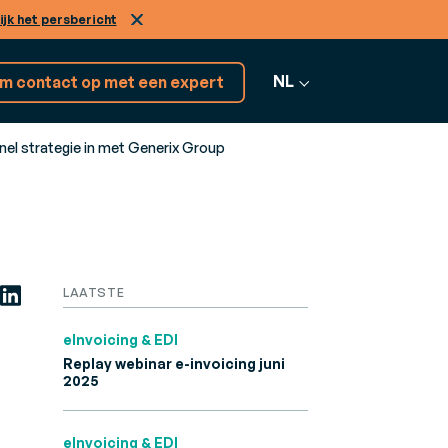
ijk het persbericht
NL
m contact op met een expert
nnel strategie in met Generix Group
Ontdek 17+
ENSTEN
softwareoplossingen
nsulting
Alle software
LAATSTE
 uw bedrijfsuitdagingen aan te gaan
bekijken
eInvoicing & EDI
Replay webinar e-invoicing juni
2025
eInvoicing & EDI