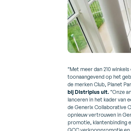
“
Met meer dan 210 winkels 
toonaangevend op het gebi
de merken Club, Planet Pa
bij Distriplus uit.
“
Onze am
lanceren in het kader van e
de Generix Collaborative 
opnieuw vertrouwen in Gen
promotie, klantenbinding en
GCC verkooppromotie en kl