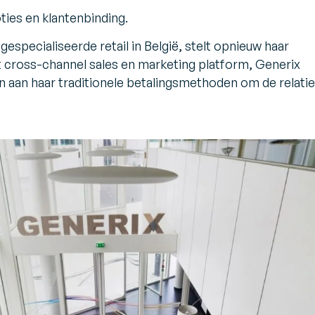
le magazijn
 en
ties en klantenbinding.
ts
tor
endor Management
 gespecialiseerde retail in België, stelt opnieuw haar
nventory (VMI)
 cross-channel sales en marketing platform, Generix
ouw een lean, vraaggestuurde
pply chain
 aan haar traditionele betalingsmethoden om de relatie