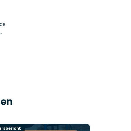
nde
,
ten
ersbericht