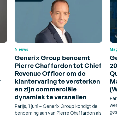
Nieuws
Mag
Generix Group benoemt
Ge
Pierre Chaffardon tot Chief
20
Revenue Officer om de
Qu
r
klantervaring te versterken
M
en zijn commerciële
(
dynamiek te versnellen
Par
wer
Parijs, 1 juni – Generix Group kondigt de
ges
benoeming aan van Pierre Chaffardon als