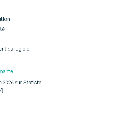
ution
ité
t du logiciel
rmante
 2026 sur Statista
/]