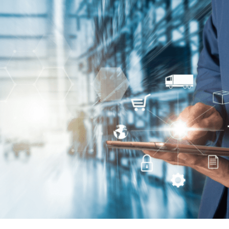
ce de vos
les formes
plateforme
erts
s en entrepôt
d’intégration
es et recommandations d’experts
A2A dernière
s et solutions du secteur
Animation du
génération
du transport
parcours d’achat
 meilleurs
omnicanal
frètement et
Animez la relation client
ement
en temps réel et
fidélisez vos clients
partagée
Gestion des stocks
ionnements
unifiés
Réalisez en temps réel
ionnements
toutes les opérations
e
de mouvement de
ive
stocks et mettez en
place une gestion de la
seconde vie de vos
ires
produits
es - 3PL
 votre
e de manière
t durable !