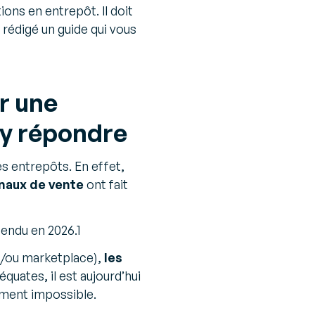
ns en entrepôt. Il doit
rédigé un guide qui vous
r une
 y répondre
s entrepôts. En effet,
canaux de vente
ont fait
tendu en 2026.1
et/ou marketplace),
les
équates, il est aujourd’hui
ement impossible.