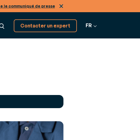
re le communiqué de presse
FR
Contacter un expert
Découvrez tous nos
GRATION
logiciels SaaS
on
Tous nos
tiers, de A à Z
os
nir expert de nos solutions
logiciels
r-
ans le
Infinity
ne