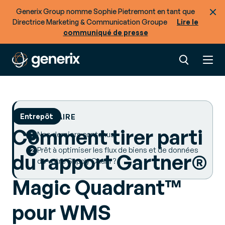
Generix Group nomme Sophie Pietremont en tant que
Directrice Marketing & Communication Groupe
Lire le
communiqué de presse
Entrepôt
SOMMAIRE
Comment tirer parti
Nos derniers contenus
Prêt à optimiser les flux de biens et de données
du rapport Gartner®
de votre Supply Chain ?
Magic Quadrant™
pour WMS