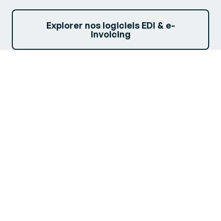
Explorer nos logiciels EDI & e-
Invoicing
L’expertise de
Generix au service
de votre conformité
internationale
Avec notre carte interactive des réformes fiscales, nos