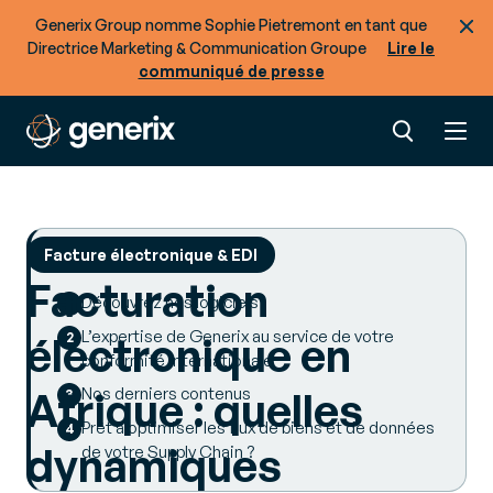
Generix Group nomme Sophie Pietremont en tant que
Directrice Marketing & Communication Groupe
Lire le
communiqué de presse
Facture électronique & EDI
SOMMAIRE
Facturation
Découvrez nos logiciels
L’expertise de Generix au service de votre
électronique en
conformité internationale
Afrique : quelles
Nos derniers contenus
Prêt à optimiser les flux de biens et de données
dynamiques
de votre Supply Chain ?