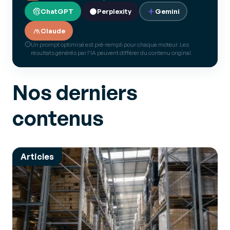
ChatGPT
Perplexity
Gemini
Claude
Un prompt optimisé est pré-rempli pour chaque moteur. Les
résultats générés par l’IA peuvent différer du contenu original.
Nos derniers
contenus
Articles