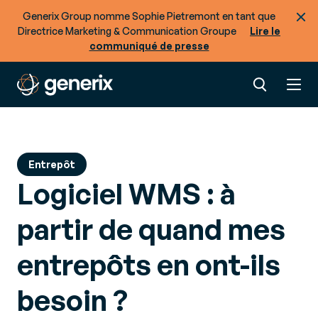
Supply Chain collaborative
Generix Group nomme Sophie Pietremont en tant que
Nos derniers contenus
Directrice Marketing & Communication Groupe
Lire le
communiqué de presse
Prêt à optimiser les flux de biens et de données
de votre Supply Chain ?
Entrepôt
Logiciel WMS : à
partir de quand mes
entrepôts en ont-ils
besoin ?