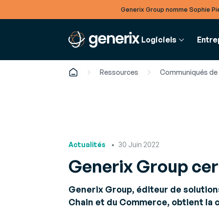
Generix Group nomme Sophie Pie
Logiciels
Entre
Ressources
Communiqués de 
FINANCE
RESSOUR
SUPPLY 
GENERIX
Facturation
Articles
Gestion 
A propos de Generix
électronique
Analyses et
ressourc
Actualités
30 Juin 2022
Découvrez qui nous sommes
Digitalisez vos chaînes
sur les der
Optimisez
Generix Group cert
de facturation achat et
de vos m
Gouvernance
vente
productio
Livres bla
Rencontrez nos équipes dirigeantes
Generix Group, éditeur de solution
Études appr
Plateforme Agréée
pour optim
Gestion 
Chain et du Commerce, obtient la c
Carrières
(ex-PDP) :
Améliorez 
Rejoignez nos équipes