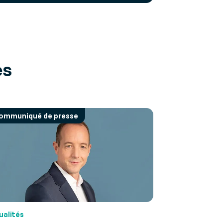
es
ommuniqué de presse
ualités