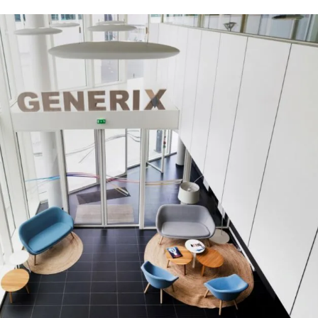
ce de vos
les formes
plateforme
erts
s en entrepôt
d’intégration
es et recommandations d’experts
A2A dernière
s et solutions du secteur
Animation du
génération
du transport
parcours d’achat
 meilleurs
omnicanal
frètement et
Animez la relation client
ement
en temps réel et
fidélisez vos clients
partagée
Gestion des stocks
ionnements
unifiés
Réalisez en temps réel
ionnements
toutes les opérations
e
de mouvement de
ive
stocks et mettez en
place une gestion de la
seconde vie de vos
ires
produits
es - 3PL
 votre
e de manière
t durable !