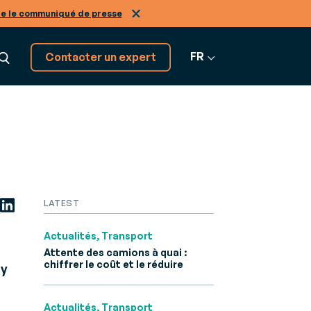
re le communiqué de presse
FR
Contacter un expert
Découvrez tous nos
GRATION
logiciels SaaS
on
Tous nos
LATEST
tiers, de A à Z
os
nir expert de nos solutions
logiciels
r-
ans le
Actualités, Transport
Attente des camions à quai :
chiffrer le coût et le réduire
ly
Infinity
.
ne
Actualités, Transport