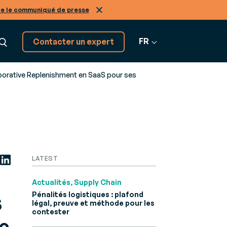
re le communiqué de presse
FR
Contacter un expert
laborative Replenishment en SaaS pour ses
Découvrez tous nos
GRATION
logiciels SaaS
on
Tous nos
tiers, de A à Z
os
nir expert de nos solutions
logiciels
LATEST
r-
ans le
Actualités, Supply Chain
Pénalités logistiques : plafond
S
légal, preuve et méthode pour les
Infinity
contester
ne
ec