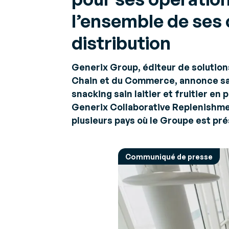
facturation
performan
Avis d'exp
électronique
opération
l’ensemble de ses 
Perspectiv
Actualités & Evènements
Faites confiance à l’une
sur les défi
Parcourez nos dernières annonces
des premières
distribution
Gestion 
Plateforme Agréée
Faites les
choix d’af
Generix Group, éditeur de solution
de charg
Chain et du Commerce, annonce sa 
snacking sain laitier et fruitier en
Gestion 
des
Generix Collaborative Replenishme
approvis
plusieurs pays où le Groupe est pré
Gérez vos
approvis
de manièr
Communiqué de presse
collaborat
Prestata
Logistiqu
Accélérez
croissanc
rentable e