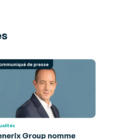
es
ommuniqué de presse
ualités
enerix Group nomme