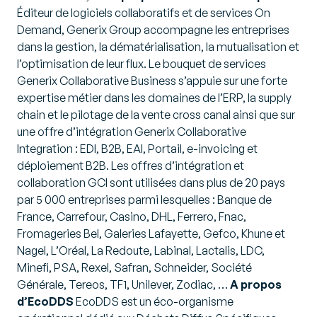
Éditeur de logiciels collaboratifs et de services On
Demand, Generix Group accompagne les entreprises
dans la gestion, la dématérialisation, la mutualisation et
l’optimisation de leur flux. Le bouquet de services
Generix Collaborative Business s’appuie sur une forte
expertise métier dans les domaines de l’ERP, la supply
chain et le pilotage de la vente cross canal ainsi que sur
une offre d’intégration Generix Collaborative
Integration : EDI, B2B, EAI, Portail, e-invoicing et
déploiement B2B. Les offres d’intégration et
collaboration GCI sont utilisées dans plus de 20 pays
par 5 000 entreprises parmi lesquelles : Banque de
France, Carrefour, Casino, DHL, Ferrero, Fnac,
Fromageries Bel, Galeries Lafayette, Gefco, Khune et
Nagel, L’Oréal, La Redoute, Labinal, Lactalis, LDC,
Minefi, PSA, Rexel, Safran, Schneider, Société
Générale, Tereos, TF1, Unilever, Zodiac, …
A propos
d’EcoDDS
EcoDDS est un éco-organisme