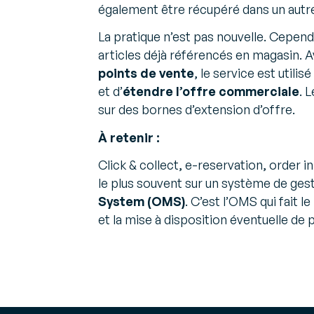
facturation
performan
Avis d'exp
également être récupéré dans un autre 
électronique
opération
Perspectiv
Actualités & Evènements
Faites confiance à l’une
La pratique n’est pas nouvelle. Cepen
sur les défi
Parcourez nos dernières annonces
des premières
Gestion 
articles déjà référencés en magasin.
Plateforme Agréée
Faites les
points de vente
, le service est util
choix d’af
et d’
étendre l’offre commerciale
. 
de charg
sur des bornes d’extension d’offre.
Gestion 
À retenir :
des
approvis
Click & collect, e-reservation, order 
Gérez vos
le plus souvent sur un système de 
approvis
System (OMS)
. C’est l’OMS qui fait 
de manièr
collaborat
et la mise à disposition éventuelle de 
Prestata
Logistiqu
Accélérez
croissanc
rentable e