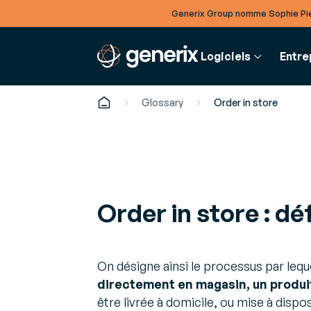
Generix Group nomme Sophie Pie
Logiciels
Entre
Glossary
Order in store
FINANCE
RESSOUR
SUPPLY 
GENERIX
Facturation
Articles
Gestion 
A propos de Generix
Order in store : dé
électronique
Analyses et
ressourc
Découvrez qui nous sommes
Digitalisez vos chaînes
sur les der
Optimisez
de facturation achat et
de vos m
Gouvernance
vente
productio
Livres bla
Rencontrez nos équipes dirigeantes
On désigne ainsi le processus par leq
Études appr
directement en magasin, un produit
Plateforme Agréée
pour optim
Gestion 
Carrières
(ex-PDP) :
Améliorez 
être livrée à domicile, ou mise à dispo
Rejoignez nos équipes