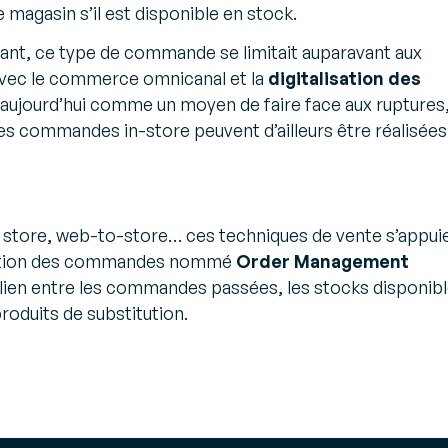
ce de vos
les formes
plateforme
erts
magasin s’il est disponible en stock.
s en entrepôt
d’intégration
es et recommandations d’experts
A2A dernière
dant, ce type de commande se limitait auparavant aux
s et solutions du secteur
Animation du
génération
du transport
parcours d’achat
 Avec le commerce omnicanal et la
digitalisation des
 meilleurs
omnicanal
isé aujourd’hui comme un moyen de faire face aux ruptures
frètement et
Animez la relation client
Les commandes in-store peuvent d’ailleurs être réalisées
ement
en temps réel et
fidélisez vos clients
partagée
Gestion des stocks
ionnements
unifiés
in store, web-to-store… ces techniques de vente s’appui
Réalisez en temps réel
gestion des commandes nommé
Order Management
ionnements
toutes les opérations
le lien entre les commandes passées, les stocks disponib
e
de mouvement de
ive
stocks et mettez en
produits de substitution.
place une gestion de la
seconde vie de vos
ires
produits
es - 3PL
 votre
e de manière
t durable !