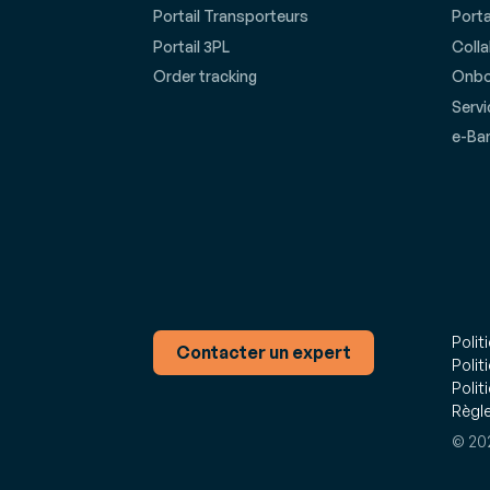
Portail Transporteurs
Porta
Portail 3PL
Coll
Order tracking
Onbo
Servi
e-Ba
Polit
Contacter un expert
Polit
Polit
Règle
© 202