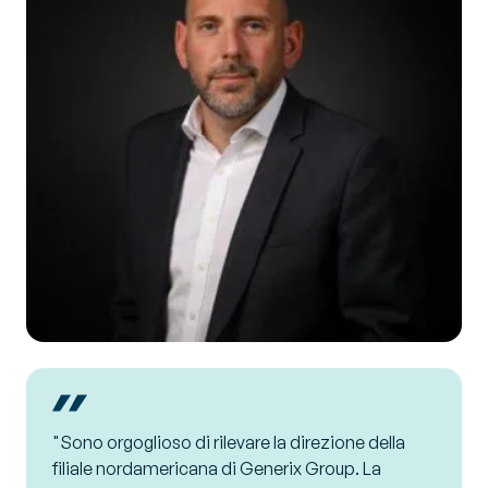
"Sono orgoglioso di rilevare la direzione della
filiale nordamericana di Generix Group. La