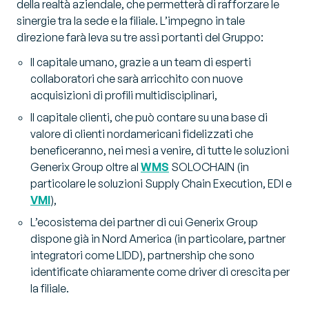
della realtà aziendale, che permetterà di rafforzare le
sinergie tra la sede e la filiale. L’impegno in tale
direzione farà leva su tre assi portanti del Gruppo:
Il capitale umano, grazie a un team di esperti
collaboratori che sarà arricchito con nuove
acquisizioni di profili multidisciplinari,
Il capitale clienti, che può contare su una base di
valore di clienti nordamericani fidelizzati che
beneficeranno, nei mesi a venire, di tutte le soluzioni
Generix Group oltre al
WMS
SOLOCHAIN (in
particolare le soluzioni Supply Chain Execution, EDI e
VMI
),
L’ecosistema dei partner di cui Generix Group
dispone già in Nord America (in particolare, partner
integratori come LIDD), partnership che sono
identificate chiaramente come driver di crescita per
la filiale.