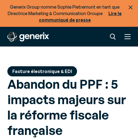
Un choix stratégique pour sécuriser la réforme
Generix Group nomme Sophie Pietremont en tant que
Directrice Marketing & Communication Groupe
Lire le
Nos derniers contenus
communiqué de presse
Prêt à optimiser les flux de biens et de données
de votre Supply Chain ?
Facture électronique & EDI
Abandon du PPF : 5
impacts majeurs sur
la réforme fiscale
française