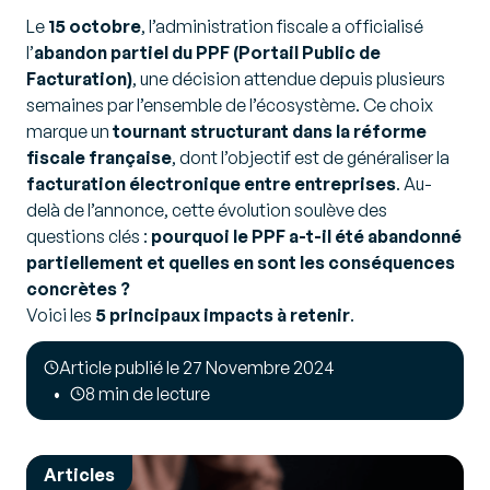
Le
15 octobre
, l’administration fiscale a officialisé
l’
abandon partiel du PPF (Portail Public de
Facturation)
, une décision attendue depuis plusieurs
semaines par l’ensemble de l’écosystème. Ce choix
marque un
tournant structurant dans la réforme
fiscale française
, dont l’objectif est de généraliser la
facturation électronique entre entreprises
. Au-
delà de l’annonce, cette évolution soulève des
questions clés :
pourquoi le PPF a-t-il été abandonné
partiellement et quelles en sont les conséquences
concrètes ?
Voici les
5 principaux impacts à retenir
.
Article publié le 27 Novembre 2024
8 min de lecture
Articles