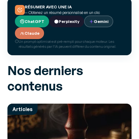
RÉSUMER AVEC UNE IA
— Obtenez un résumé personnalisé en un clic
ChatGPT
Perplexity
Gemini
Claude
Un prompt optimisé est pré-rempli pour chaque moteur. Les
résultats générés par l’IA peuvent différer du contenu original.
Nos derniers
contenus
Articles