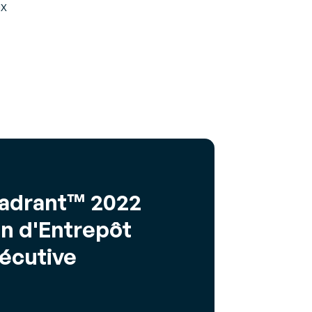
ix
uadrant™ 2022
n d'Entrepôt
écutive