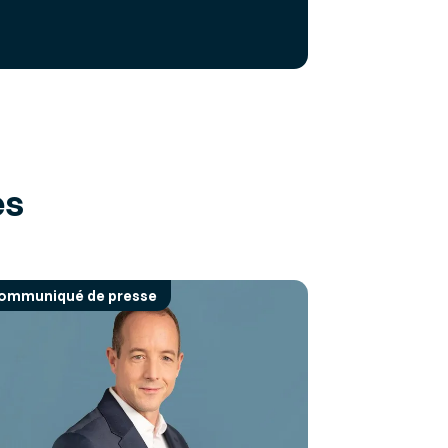
es
ommuniqué de presse