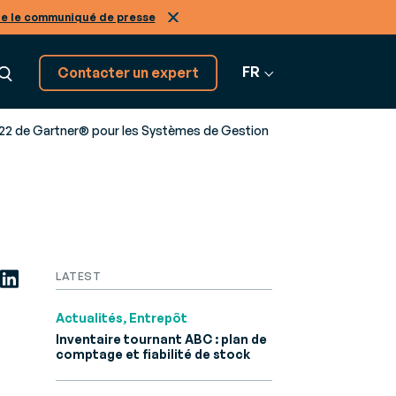
re le communiqué de presse
FR
Contacter un expert
22 de Gartner® pour les Systèmes de Gestion
Découvrez tous nos
GRATION
logiciels SaaS
on
Tous nos
tiers, de A à Z
os
nir expert de nos solutions
logiciels
LATEST
r-
ans le
Actualités, Entrepôt
Inventaire tournant ABC : plan de
comptage et fiabilité de stock
Infinity
ne