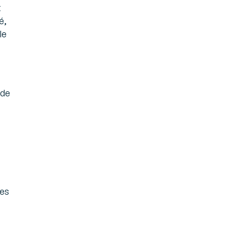
t
é,
le
 de
ses