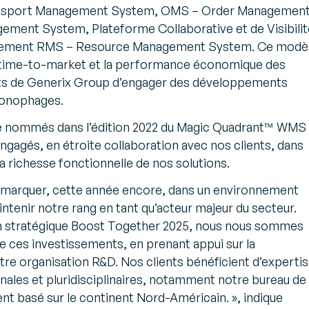
ansport Management System, OMS – Order Managemen
ment System, Plateforme Collaborative et de Visibilit
ainement RMS – Resource Management System. Ce modè
 time-to-market et la performance économique des
ents de Generix Group d’engager des développements
ronophages.
e nommés dans l’édition 2022 du Magic Quadrant™ WMS
agés, en étroite collaboration avec nos clients, dans
la richesse fonctionnelle de nos solutions.
marquer, cette année encore, dans un environnement
intenir notre rang en tant qu’acteur majeur du secteur.
an stratégique Boost Together 2025, nous nous sommes
 ces investissements, en prenant appui sur la
tre organisation R&D. Nos clients bénéficient d’experti
onales et pluridisciplinaires, notamment notre bureau de
t basé sur le continent Nord-Américain.
», indique