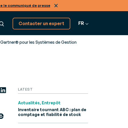
re le communiqué de presse
FR
Contacter un expert
 Gartner® pour les Systèmes de Gestion
Découvrez tous nos
GRATION
logiciels SaaS
on
Tous nos
tiers, de A à Z
os
nir expert de nos solutions
logiciels
LATEST
r-
ans le
Actualités, Entrepôt
Inventaire tournant ABC : plan de
e
comptage et fiabilité de stock
Infinity
ne