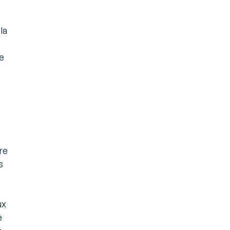
la
de
re
s
ux
e