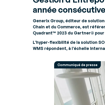
facturation
performan
Avis d'exp
électronique
opération
année consécutiv
Perspectiv
Actualités & Evènements
Faites confiance à l’une
sur les défi
Parcourez nos dernières annonces
des premières
Gestion 
Plateforme Agréée
Generix Group, éditeur de solution
Faites les
Chain et du Commerce, est référen
choix d’af
de charg
Quadrant™ 2023 du Gartner® pour 
L’hyper-flexibilité de la solution 
Gestion 
WMS répondent, à l’échelle internat
des
approvis
Gérez vos
approvis
Communiqué de presse
de manièr
collaborat
Prestata
Logistiqu
Accélérez
croissanc
rentable e