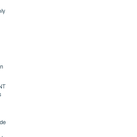
ply
on
ANT
s
 de