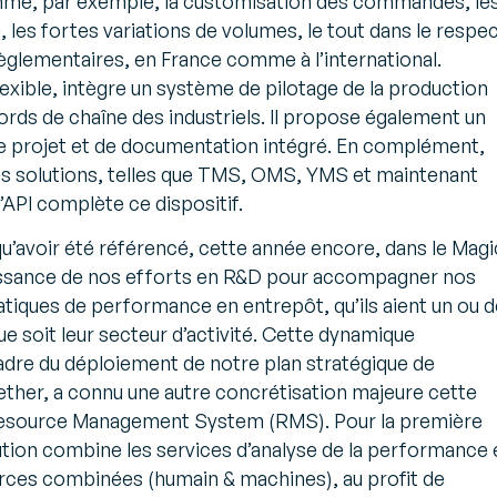
me, par exemple, la customisation des commandes, le
, les fortes variations de volumes, le tout dans le respe
règlementaires, en France comme à l’international.
ible, intègre un système de pilotage de la production
ords de chaîne des industriels. Il propose également un
 de projet et de documentation intégré. En complément,
 solutions, telles que TMS, OMS, YMS et maintenant
’API complète ce dispositif.
’avoir été référencé, cette année encore, dans le Magi
issance de nos efforts en R&D pour accompagner nos
atiques de performance en entrepôt, qu’ils aient un ou 
que soit leur secteur d’activité. Cette dynamique
adre du déploiement de notre plan stratégique de
ther, a connu une autre concrétisation majeure cette
Resource Management System (RMS). Pour la première
lution combine les services d’analyse de la performance 
urces combinées (humain & machines), au profit de