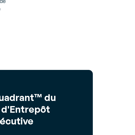
 de
e
Quadrant™ du
 d'Entrepôt
écutive