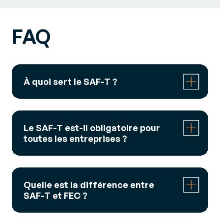
FAQ
À quoi sert le SAF-T ?
Le SAF-T facilite la transmission automatisée de
données comptables aux autorités fiscales. Il
Le SAF-T est-il obligatoire pour
permet des contrôles plus rapides et sécurisés,
toutes les entreprises ?
en limitant les erreurs humaines.
Non. Chaque pays définit ses propres critères.
Certaines obligations ne concernent que les
Quelle est la différence entre
grandes entreprises ou certains secteurs.
SAF-T et FEC ?
Le FEC (
Fichier des Écritures Comptables
) est la