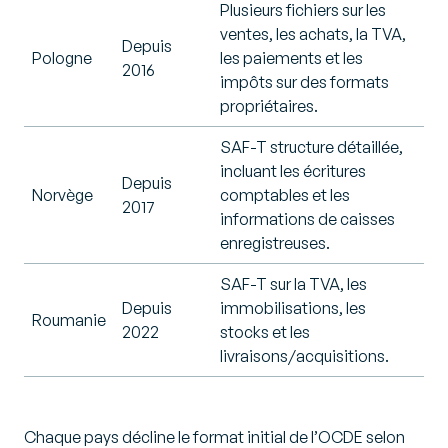
Plusieurs fichiers sur les
ventes, les achats, la TVA,
Depuis
Pologne
les paiements et les
2016
impôts sur des formats
propriétaires.
SAF-T structure détaillée,
incluant les écritures
Depuis
Norvège
comptables et les
2017
informations de caisses
enregistreuses.
SAF-T sur la TVA, les
Depuis
immobilisations, les
Roumanie
2022
stocks et les
livraisons/acquisitions.
Chaque pays décline le format initial de l’OCDE selon