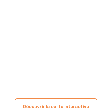
L’expertise de
Generix au service
de votre conformité
internationale
Avec notre carte interactive des réformes fiscales, nos
experts vous aident à anticiper les évolutions et à
assurer la mise en œuvre de la facturation électronique
dans plus de 70 pays.
Découvrir la carte interactive