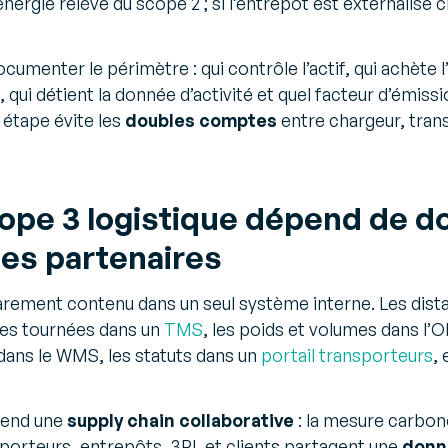
énergie relève du scope 2 ; si l’entrepôt est externalisé 
umenter le périmètre : qui contrôle l’actif, qui achète l’
, qui détient la donnée d’activité et quel facteur d’émiss
 étape évite les
doubles comptes
entre chargeur, trans
cope 3 logistique dépend de 
les partenaires
rarement contenu dans un seul système interne. Les dist
 les tournées dans un
TMS
, les poids et volumes dans l’O
dans le WMS, les statuts dans un
portail transporteurs
, 
fend une
supply chain collaborative
: la mesure carbon
sporteurs, entrepôts, 3PL et clients partagent une
donn