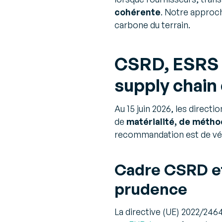
cohérente
. Notre approch
carbone du terrain.
CSRD, ESRS E1
supply chain 
Au 15 juin 2026, les direct
de
matérialité, de méthod
recommandation est de vérif
Cadre CSRD et
prudence
La directive (UE) 2022/246