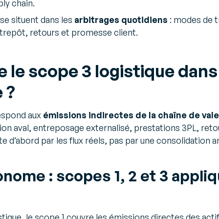
ly chain.
 se situent dans les
arbitrages quotidiens
: modes de t
trepôt, retours et promesse client.
 le scope 3 logistique dan
 ?
respond aux
émissions indirectes de la chaîne de val
ion aval, entreposage externalisé, prestations 3PL, retou
ote d’abord par les flux réels, pas par une consolidation a
onome : scopes 1, 2 et 3 appliq
tique, le scope 1 couvre les émissions directes des actif