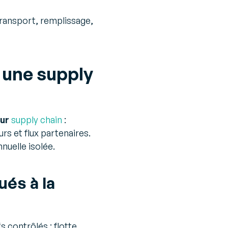
ransport, remplissage,
s une supply
eur
supply chain
:
rs et flux partenaires.
nnuelle isolée.
ués à la
s contrôlés : flotte