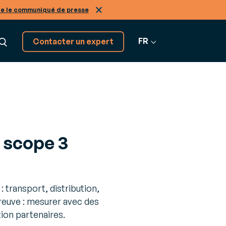
re le communiqué de presse
FR
Contacter un expert
Découvrez tous nos
GRATION
logiciels SaaS
e scope 3
on
Tous nos
tiers, de A à Z
os
nir expert de nos solutions
logiciels
r-
ans le
: transport, distribution,
preuve : mesurer avec des
Infinity
tion partenaires.
ne