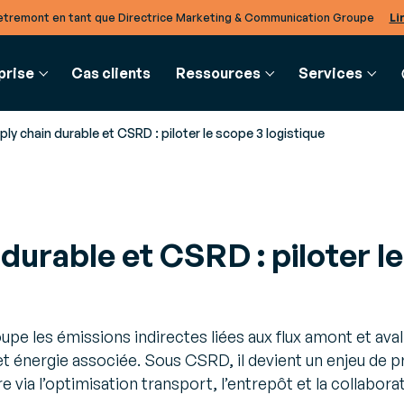
tremont en tant que Directrice Marketing & Communication Groupe
Li
prise
Cas clients
Ressources
Services
ly chain durable et CSRD : piloter le scope 3 logistique
CES
CHAIN
COMMERCE
GLOSSAIRE
BTOB INTE
CLIENTS & PARTENAIRES
SERVICES
durable et CSRD : piloter l
des
Gestion des
Glossaire
EDI & API
Nos partenaires
Conseil
Formati
 actualités pour rester informé
es
commandes, order
Définition de concepts mé
Modernisez v
Notre écosystème de partenaires
Pour relever vos défis professionnels
Pour deve
nières tendances métiers
 la gestion
management system
échanges inte
oyens de
Orchestrez vos
entreprises d
n logistiques
commandes
Cloud
ncs
pe les émissions indirectes liées aux flux amont et aval 
ofondies et conseils d’experts
et énergie associée. Sous CSRD, il devient un enjeu de 
iser vos processus métiers
d’entrepôt
Encaissement
TradeXpress 
e via l’optimisation transport, l’entrepôt et la collabora
la
Encaissez sous toutes
Optez pour u