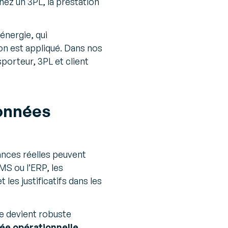
chez un 3PL, la prestation
énergie, qui
ion est appliqué. Dans nos
porteur, 3PL et client
données
ances réelles peuvent
MS ou l’ERP, les
et les justificatifs dans les
e devient robuste
ée opérationnelle