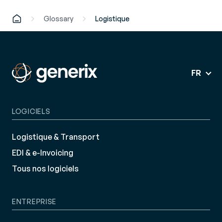
moyens de livraison ou encore le taux d’erreurs
dans la préparation.
Glossary
Logistique
FR
LOGICIELS
Logistique & Transport
EDI & e-Invoicing
Tous nos logiciels
ENTREPRISE