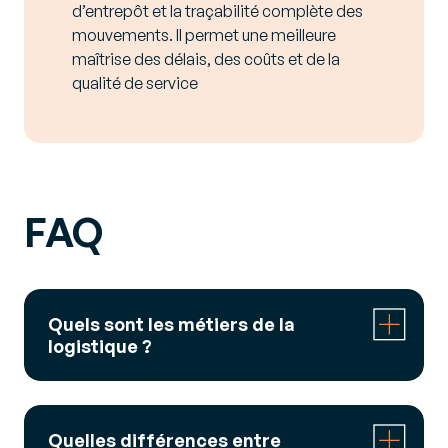
d’entrepôt et la traçabilité complète des
mouvements. Il permet une meilleure
maîtrise des délais, des coûts et de la
qualité de service
FAQ
Quels sont les métiers de la
logistique ?
Préparateur de commandes, gestionnaire de
stock, responsable logistique, conducteur
Quelles différences entre
routier, supply chain manager… la logistique