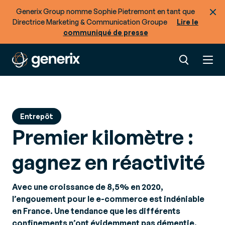
Nos derniers contenus
Generix Group nomme Sophie Pietremont en tant que
Prêt à optimiser les flux de biens et de données
Directrice Marketing & Communication Groupe
Lire le
de votre Supply Chain ?
communiqué de presse
Entrepôt
Premier kilomètre :
gagnez en réactivité
Avec une croissance de 8,5% en 2020,
l’engouement pour le e-commerce est indéniable
en France. Une tendance que les différents
confinements n’ont évidemment pas démentie.