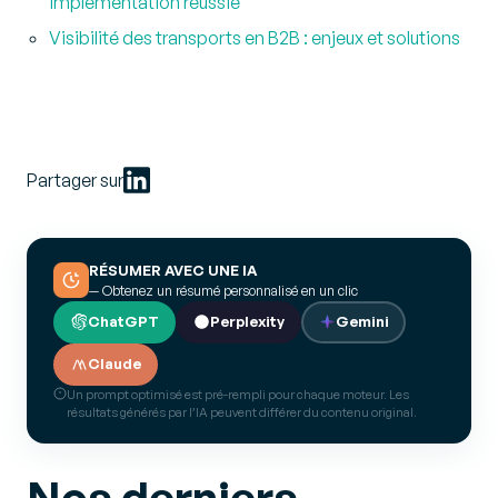
implémentation réussie
Visibilité des transports en B2B : enjeux et solutions
Partager sur
RÉSUMER AVEC UNE IA
— Obtenez un résumé personnalisé en un clic
ChatGPT
Perplexity
Gemini
Claude
Un prompt optimisé est pré-rempli pour chaque moteur. Les
résultats générés par l’IA peuvent différer du contenu original.
Nos derniers