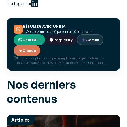
Partager sur
RÉSUMER AVEC UNE IA
— Obtenez un résumé personnalisé en un clic
ChatGPT
Perplexity
Gemini
Claude
Un prompt optimisé est pré-rempli pour chaque moteur. Les
résultats générés par l’IA peuvent différer du contenu original.
Nos derniers
contenus
Articles