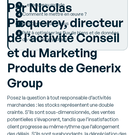
Par Nicolas
… et nouveau monde
Comment le mettre en œuvre ?
Picquerey,
directeur
Nos derniers contenus
Prêt à optimiser les flux de biens et de données
de l’activité Conseil
de votre Supply Chain ?
et du Marketing
Produits
de Generix
Group
Posez la question à tout responsable d’activités
marchandes : les stocks représentent une double
crainte. S’ils sont sous-dimensionnés, des ventes
potentielles s’évaporent, tandis que l’insatisfaction
client progresse au même rythme que l’allongement
des délais. S’ils sont surabondants, la dépréciation des