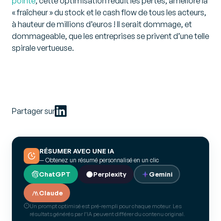
pointe
, cette optimisation réduit les pertes, améliore la
« fraîcheur » du stock et le cash flow de tous les acteurs,
à hauteur de millions d’euros ! Il serait dommage, et
dommageable, que les entreprises se privent d’une telle
spirale vertueuse.
Partager sur
RÉSUMER AVEC UNE IA
— Obtenez un résumé personnalisé en un clic
ChatGPT
Perplexity
Gemini
Claude
Un prompt optimisé est pré-rempli pour chaque moteur. Les
résultats générés par l’IA peuvent différer du contenu original.