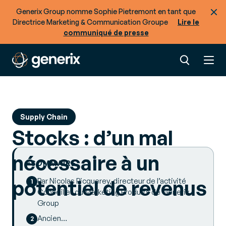
Generix Group nomme Sophie Pietremont en tant que
Directrice Marketing & Communication Groupe
Lire le
communiqué de presse
Supply Chain
Stocks : d’un mal
nécessaire à un
SOMMAIRE
potentiel de revenus
Par Nicolas Picquerey, directeur de l’activité
Conseil et du Marketing Produits de Generix
Group
Ancien…